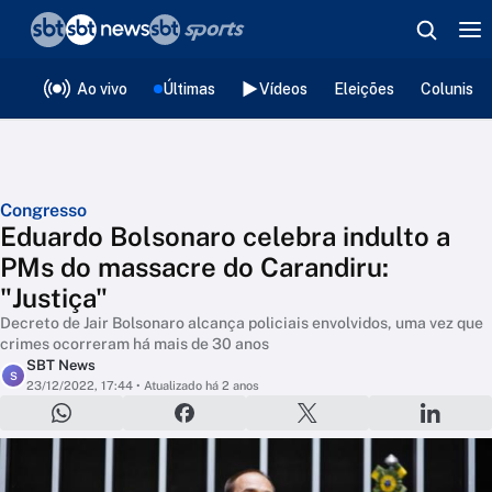
❮
voltar
Editorias
Ao vivo
Últimas
Vídeos
Eleições
Colunista
Congresso
Eduardo Bolsonaro celebra indulto a
PMs do massacre do Carandiru:
"Justiça"
Decreto de Jair Bolsonaro alcança policiais envolvidos, uma vez que
crimes ocorreram há mais de 30 anos
SBT News
S
23/12/2022, 17:44
• Atualizado há 2 anos