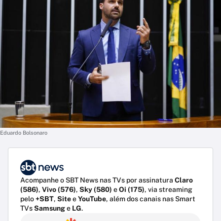
Eduardo Bolsonaro
Acompanhe o SBT News nas TVs por assinatura
Claro
(586)
,
Vivo (576)
,
Sky (580)
e
Oi (175)
, via streaming
pelo
+SBT
,
Site
e
YouTube
, além dos canais nas Smart
TVs
Samsung
e
LG
.