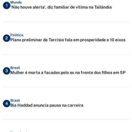
Mundo
1
'Não houve alerta', diz familiar de vítima na Tailândia
Política
2
Plano preliminar de Tarcísio fala em prosperidade e 10 eixos
Brasil
3
Mulher é morta a facadas pelo ex na frente dos filhos em SP
Brasil
4
Bia Haddad anuncia pausa na carreira