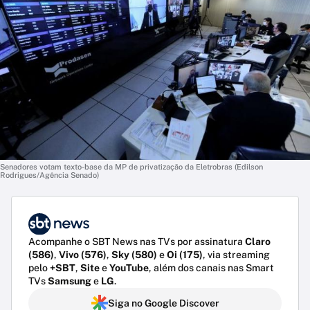
Senadores votam texto-base da MP de privatização da Eletrobras (Edilson
Rodrigues/Agência Senado)
Acompanhe o SBT News nas TVs por assinatura
Claro
(586)
,
Vivo (576)
,
Sky (580)
e
Oi (175)
, via streaming
pelo
+SBT
,
Site
e
YouTube
, além dos canais nas Smart
TVs
Samsung
e
LG
.
Siga no Google Discover