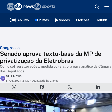
❮
voltar
Editorias
Ao vivo
Últimas
Vídeos
Eleições
Colunista
Congresso
Senado aprova texto-base da MP de
privatização da Eletrobras
Como sofreu alterações, medida volta agora para análise da Câmara
dos Deputados
SBT News
S
17/06/2021, 21:37
• Atualizado há 2 anos