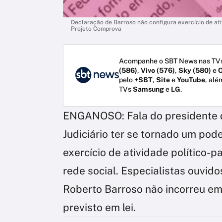
Declaração de Barroso não configura exercício de ativ
Projeto Comprova
Acompanhe o SBT News nas TVs
(586)
,
Vivo (576)
,
Sky (580)
e
O
pelo
+SBT
,
Site
e
YouTube
, alé
TVs
Samsung
e
LG
.
ENGANOSO:
Fala do presidente
Judiciário ter se tornado um pode
exercício de atividade político-
rede social. Especialistas ouvi
Roberto Barroso não incorreu e
previsto em lei.