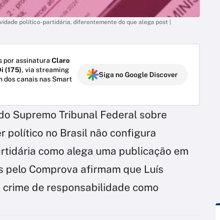
idade político-partidária, diferentemente do que alega post |
 por assinatura
Claro
i (175)
, via streaming
Siga no Google Discover
m dos canais nas Smart
 do Supremo Tribunal Federal sobre
r político no Brasil não configura
partidária como alega uma publicação em
dos pelo Comprova afirmam que Luís
m crime de responsabilidade como