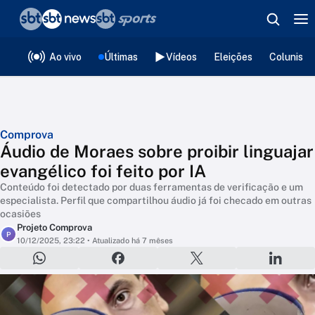
❮
voltar
Editorias
Ao vivo
Últimas
Vídeos
Eleições
Colunista
Comprova
Áudio de Moraes sobre proibir linguajar
evangélico foi feito por IA
Conteúdo foi detectado por duas ferramentas de verificação e um
especialista. Perfil que compartilhou áudio já foi checado em outras
ocasiões
Projeto Comprova
P
10/12/2025, 23:22
• Atualizado há 7 mêses