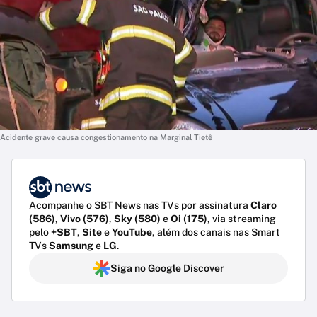
Acidente grave causa congestionamento na Marginal Tietê
Acompanhe o SBT News nas TVs por assinatura
Claro
(586)
,
Vivo (576)
,
Sky (580)
e
Oi (175)
, via streaming
pelo
+SBT
,
Site
e
YouTube
, além dos canais nas Smart
TVs
Samsung
e
LG
.
Siga no Google Discover