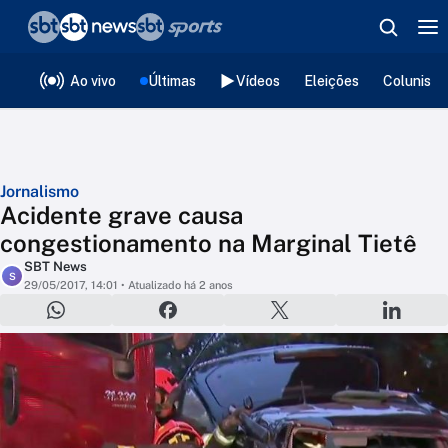
❮
voltar
Editorias
Ao vivo
Últimas
Vídeos
Eleições
Colunista
Jornalismo
Acidente grave causa
congestionamento na Marginal Tietê
SBT News
S
29/05/2017, 14:01
• Atualizado há 2 anos