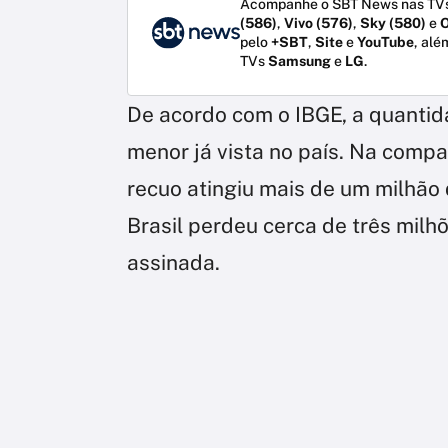
Acompanhe o SBT News nas TVs
(586)
,
Vivo (576)
,
Sky (580)
e
O
pelo
+SBT
,
Site
e
YouTube
, alé
TVs
Samsung
e
LG
.
De acordo com o IBGE, a quantid
menor já vista no país. Na compa
recuo atingiu mais de um milhão
Brasil perdeu cerca de três milh
assinada.