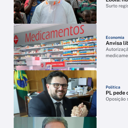
Surto regi
Economia
Anvisa l
Autorizaçã
medicamen
Política
PL pede q
Oposição s