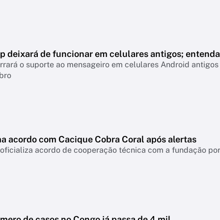
 deixará de funcionar em celulares antigos; entenda
rará o suporte ao mensageiro em celulares Android antigos 
bro
ma acordo com Cacique Cobra Coral após alertas
 oficializa acordo de cooperação técnica com a fundação po
úmero de casos no Congo já passa de 4 mil