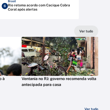
Brasil
Rio retoma acordo com Cacique Cobra
6
Coral após alertas
Ver tudo
o à
Ventania no RJ: governo recomenda volta
antecipada para casa
Ver tudo