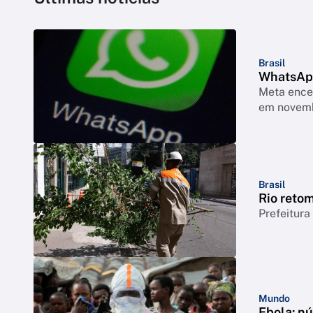
Brasil
WhatsApp
Meta encer
em novem
Brasil
Rio reto
Prefeitura
Mundo
Ebola: n