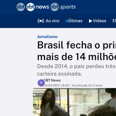
❮
voltar
Editorias
Ao vivo
Últimas
Vídeos
E
Jornalismo
Brasil fecha o p
mais de 14 milh
Desde 2014, o país perdeu trê
carteira assinada.
SBT News
S
28/04/2017, 19:42
• Atualizado há 2 anos