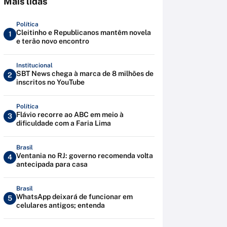
Mais lidas
Política
Cleitinho e Republicanos mantêm novela
1
e terão novo encontro
Institucional
SBT News chega à marca de 8 milhões de
2
inscritos no YouTube
Política
Flávio recorre ao ABC em meio à
3
dificuldade com a Faria Lima
Brasil
Ventania no RJ: governo recomenda volta
4
antecipada para casa
Brasil
WhatsApp deixará de funcionar em
5
celulares antigos; entenda