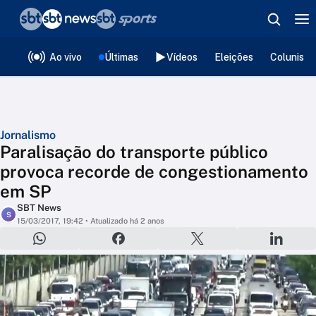
❮
voltar
Editorias
Ao vivo
Últimas
Vídeos
Eleições
Colunista
Jornalismo
Paralisação do transporte público
provoca recorde de congestionamento
em SP
SBT News
S
15/03/2017, 19:42
• Atualizado há 2 anos