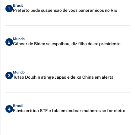
Brasil
1
Prefeito pede suspensão de voos panorâmicos no Rio
Mundo
2
Câncer de Biden se espalhou, diz filho do ex-presidente
Mundo
3
Tufão Dolphin atinge Japão e deixa China em alerta
Brasil
4
Flávio critica STF e fala em indicar mulheres se for eleito