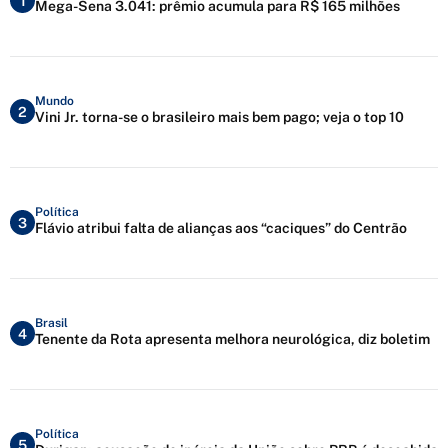
1
Mega-Sena 3.041: prêmio acumula para R$ 165 milhões
Mundo
2
Vini Jr. torna-se o brasileiro mais bem pago; veja o top 10
Política
3
Flávio atribui falta de alianças aos “caciques” do Centrão
Brasil
4
Tenente da Rota apresenta melhora neurológica, diz boletim
Política
5