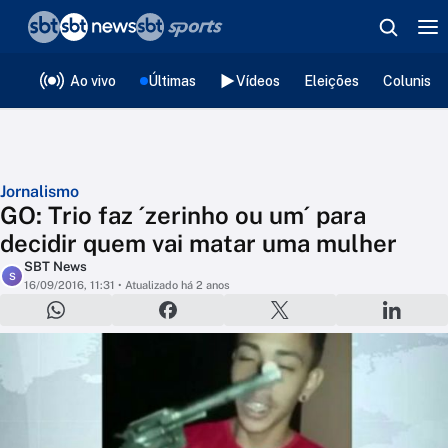
❮
voltar
Editorias
Ao vivo
Últimas
Vídeos
Eleições
Colunista
Jornalismo
GO: Trio faz ´zerinho ou um´ para
decidir quem vai matar uma mulher
SBT News
S
16/09/2016, 11:31
• Atualizado há 2 anos