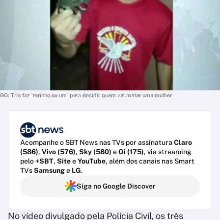
GO: Trio faz ´zerinho ou um´ para decidir quem vai matar uma mulher
Acompanhe o SBT News nas TVs por assinatura
Claro
(586)
,
Vivo (576)
,
Sky (580)
e
Oi (175)
, via streaming
pelo
+SBT
,
Site
e
YouTube
, além dos canais nas Smart
TVs
Samsung
e
LG
.
Siga no Google Discover
No vídeo divulgado pela Polícia Civil, os três