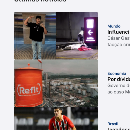
Mundo
Influenci
César Gas
facção cr
Economia
Por dívid
Governo d
ao caso M
Brasil
Jogador d