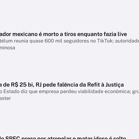
ador mexicano é morto a tiros enquanto fazia live
télum reunia quase 600 mil seguidores no TikTok; autoridad
iminosa
a de R$ 25 bi, RJ pede falência da Refit à Justiça
o Estado diz que empresa perdeu viabilidade econômica; gr
aster
o SPFC preso por atropelar e matar idoso é solto