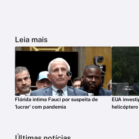
Leia mais
Flórida intima Fauci por suspeita de
EUA invest
'lucrar' com pandemia
helicópter
Últimas notícias