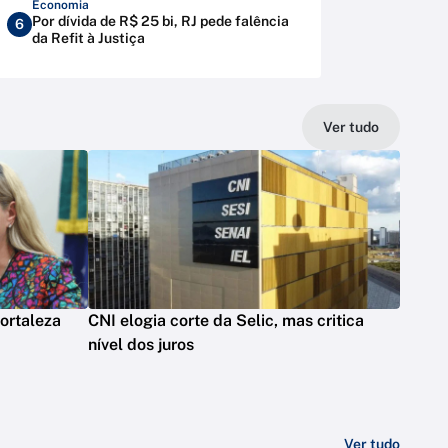
Economia
Por dívida de R$ 25 bi, RJ pede falência
6
da Refit à Justiça
Ver tudo
ortaleza
CNI elogia corte da Selic, mas critica
nível dos juros
Ver tudo