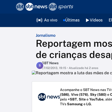
❮
voltar
Editorias
Ao vivo
Últimas
Vídeos
E
Jornalismo
Reportagem most
de crianças desa
SBT News
S
27/02/2013, 19:15
• Atualizado há 2 anos
Acompanhe o SBT News nas TVs
(586)
,
Vivo (576)
,
Sky (580)
e
O
pelo
+SBT
,
Site
e
YouTube
, alé
TVs
Samsung
e
LG
.