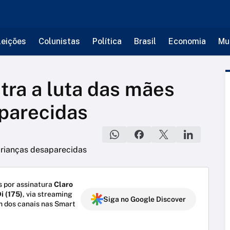
leições
Colunistas
Política
Brasil
Economia
Mu
ra a luta das mães
parecidas
 por assinatura
Claro
i (175)
, via streaming
Siga no Google Discover
m dos canais nas Smart