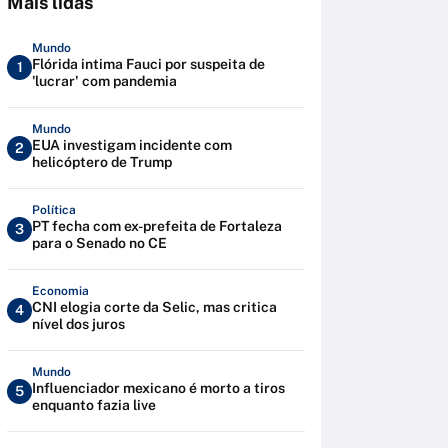
Mais lidas
Mundo
Flórida intima Fauci por suspeita de
1
'lucrar' com pandemia
Mundo
EUA investigam incidente com
2
helicóptero de Trump
Política
PT fecha com ex-prefeita de Fortaleza
3
para o Senado no CE
Economia
CNI elogia corte da Selic, mas critica
4
nível dos juros
Mundo
Influenciador mexicano é morto a tiros
5
enquanto fazia live