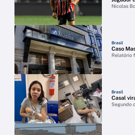
Nicolas Bo
Brasil
Caso Mast
Relatório 
Brasil
Casal vir
Segundo o 