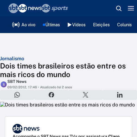
❮
voltar
Editorias
Ao vivo
Últimas
Vídeos
Eleições
Colunista
Jornalismo
Dois times brasileiros estão entre os
mais ricos do mundo
SBT News
S
09/02/2012, 17:46
• Atualizado há 2 anos
Acompanhe o SBT News nas TVs por assinatura
Claro