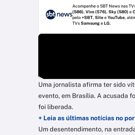
Acompanhe o SBT News nas TVs
(586)
,
Vivo (576)
,
Sky (580)
e
O
pelo
+SBT
,
Site
e
YouTube
, alé
TVs
Samsung
e
LG
.
Uma jornalista afirma ter sido 
evento, em Brasília. A acusada f
foi liberada.
+ Leia as últimas notícias no p
Um desentendimento, na entrad