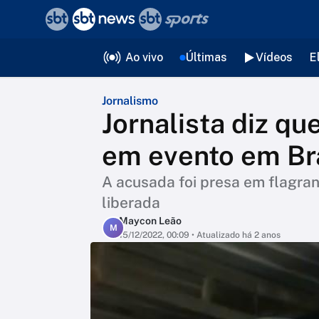
❮
voltar
Editorias
Ao vivo
Últimas
Vídeos
E
Jornalismo
Jornalista diz qu
em evento em Bra
A acusada foi presa em flagran
liberada
Maycon Leão
M
15/12/2022, 00:09
• Atualizado há 2 anos