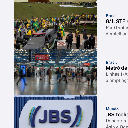
Brasil
8/1: STF 
Por 6 vot
domicilia
Brasil
Metrô de
Linhas 1-A
a ampliaç
Mundo
JBS fech
Danantara 
Ásia e Oc