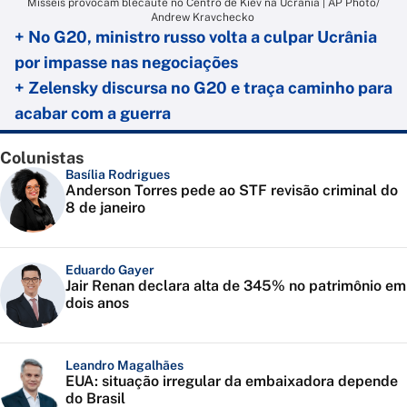
Mísseis provocam blecaute no Centro de Kiev na Ucrânia | AP Photo/
Andrew Kravchecko
+ No G20, ministro russo volta a culpar Ucrânia
por impasse nas negociações
+ Zelensky discursa no G20 e traça caminho para
acabar com a guerra
Colunistas
Basília Rodrigues
Anderson Torres pede ao STF revisão criminal do
8 de janeiro
Eduardo Gayer
Jair Renan declara alta de 345% no patrimônio em
dois anos
Leandro Magalhães
EUA: situação irregular da embaixadora depende
do Brasil