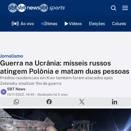
❮
voltar
Editorias
Ao vivo
Últimas
Vídeos
Eleições
Colunista
Jornalismo
Guerra na Ucrânia: mísseis russos
atingem Polônia e matam duas pessoas
Prédios residenciais em Kiev também foram atacados após
Zelensky sinalizar fim da guerra
SBT News
S
15/11/2022, 19:45
• Atualizado há 2 anos