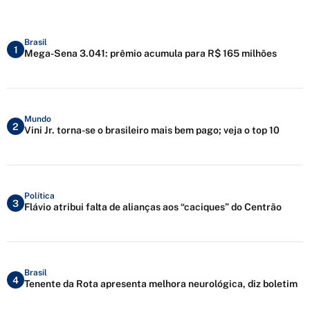
Brasil
1
Mega-Sena 3.041: prêmio acumula para R$ 165 milhões
Mundo
2
Vini Jr. torna-se o brasileiro mais bem pago; veja o top 10
Política
3
Flávio atribui falta de alianças aos “caciques” do Centrão
Brasil
4
Tenente da Rota apresenta melhora neurológica, diz boletim