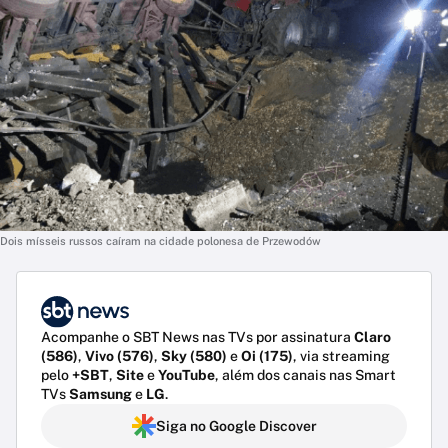
Dois mísseis russos caíram na cidade polonesa de Przewodów
Acompanhe o SBT News nas TVs por assinatura
Claro
(586)
,
Vivo (576)
,
Sky (580)
e
Oi (175)
, via streaming
pelo
+SBT
,
Site
e
YouTube
, além dos canais nas Smart
TVs
Samsung
e
LG
.
Siga no Google Discover