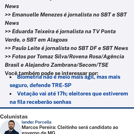
News
>> Emanuelle Menezes é jornalista no SBT e SBT
News
>> Eduarda Teixeira é jornalista na TV Ponta
Verde, o SBT em Alagoas
>> Paulo Leite é jornalista no SBT DF e SBT News
>> Fotos por Tomaz Silva/Rovena Rosa/Agência
Brasil e Alejandro Zambrana/Secom/TSE
Você também pode se interessar por:
Biometria não é meio mais ágil, mas mais
seguro, defende TRE-SP
Votação vai até 17h; eleitores que estiverem
na fila receberão senhas
Colunistas
Iander Porcella
Marcos Pereira: Cleitinho será candidato ao
governo de MG