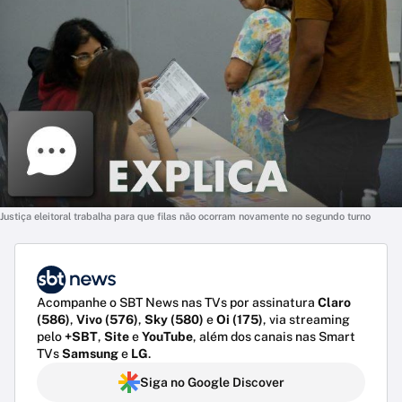
Justiça eleitoral trabalha para que filas não ocorram novamente no segundo turno
Acompanhe o SBT News nas TVs por assinatura
Claro
(586)
,
Vivo (576)
,
Sky (580)
e
Oi (175)
, via streaming
pelo
+SBT
,
Site
e
YouTube
, além dos canais nas Smart
TVs
Samsung
e
LG
.
Siga no Google Discover