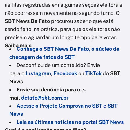
as filas registradas em algumas seções eleitorais
não ocorressem novamente no segundo turno. O
SBT News De Fato
procurou saber o que está
sendo feito, na prática, para que os eleitores não
precisem aguardar um longo tempo para votar.
Saiba mais:
Conheça o SBT News De Fato, o núcleo de
checagem de fatos do SBT
Desconfiou de um conteúdo? Envie
para o
Instagram
,
Facebook
ou
TikTok
do
SBT
News
Envie sua denúncia para o e-
mail
defato@sbt.com.br
Acesse o Projeto Comprova no SBT e SBT
News
Leia as últimas notícias no portal SBT News