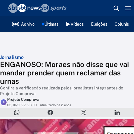
❮
voltar
Editorias
Ao vivo
Últimas
Vídeos
Eleições
Colunista
Jornalismo
ENGANOSO: Moraes não disse que vai
mandar prender quem reclamar das
urnas
Confira a verificação realizada pelos jornalistas integrantes do
Projeto Comprova
Projeto Comprova
P
02/10/2022, 23:00
• Atualizado há 2 anos