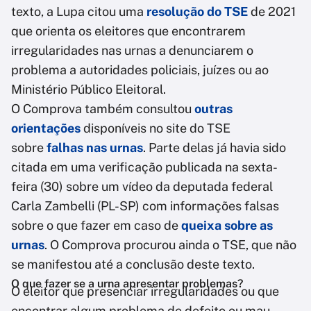
texto, a Lupa citou uma
resolução do TSE
de 2021
que orienta os eleitores que encontrarem
irregularidades nas urnas a denunciarem o
problema a autoridades policiais, juízes ou ao
Ministério Público Eleitoral.
O Comprova também consultou
outras
orientações
disponíveis no site do TSE
sobre
falhas nas urnas
. Parte delas já havia sido
citada em uma verificação publicada na sexta-
feira (30) sobre um vídeo da deputada federal
Carla Zambelli (PL-SP) com informações falsas
sobre o que fazer em caso de
queixa sobre as
urnas
. O Comprova procurou ainda o TSE, que não
se manifestou até a conclusão deste texto.
O que fazer se a urna apresentar problemas?
O eleitor que presenciar irregularidades ou que
encontrar algum problema de defeito ou mau