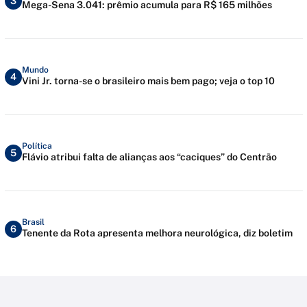
3
Mega-Sena 3.041: prêmio acumula para R$ 165 milhões
Mundo
4
Vini Jr. torna-se o brasileiro mais bem pago; veja o top 10
Política
5
Flávio atribui falta de alianças aos “caciques” do Centrão
Brasil
6
Tenente da Rota apresenta melhora neurológica, diz boletim