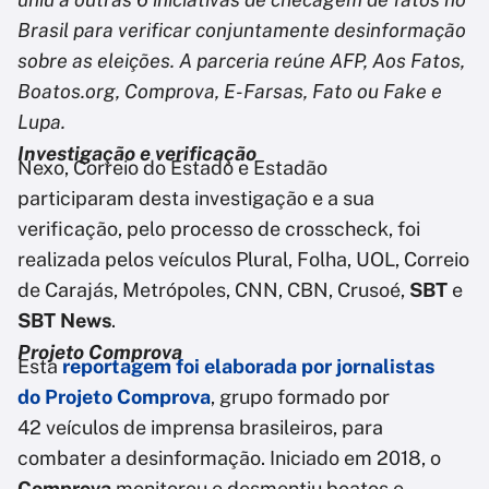
Brasil para verificar conjuntamente desinformação
sobre as eleições. A parceria reúne AFP, Aos Fatos,
Boatos.org, Comprova, E-Farsas, Fato ou Fake e
Lupa.
Investigação e verificação
Nexo, Correio do Estado e Estadão
participaram desta investigação e a sua
verificação, pelo processo de crosscheck, foi
realizada pelos veículos Plural, Folha, UOL, Correio
de Carajás, Metrópoles, CNN, CBN, Crusoé,
SBT
e
SBT News
.
Projeto Comprova
Esta
reportagem foi elaborada por jornalistas
do
Projeto Comprova
, grupo formado por
42 veículos de imprensa brasileiros, para
combater a desinformação. Iniciado em 2018, o
Comprova
monitorou e desmentiu boatos e