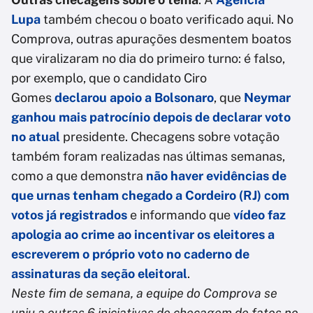
Lupa
também checou o boato verificado aqui. No
Comprova, outras apurações desmentem boatos
que viralizaram no dia do primeiro turno: é falso,
por exemplo, que o candidato Ciro
Gomes
declarou apoio a Bolsonaro
, que
Neymar
ganhou mais patrocínio depois de declarar voto
no atual
presidente. Checagens sobre votação
também foram realizadas nas últimas semanas,
como a que demonstra
não haver evidências de
que urnas tenham chegado a Cordeiro (RJ) com
votos já registrados
e informando que
vídeo faz
apologia ao crime ao incentivar os eleitores a
escreverem o próprio voto no caderno de
assinaturas da seção eleitoral
.
Neste fim de semana, a equipe do Comprova se
uniu a outras 6 iniciativas de checagem de fatos no