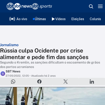
❮
voltar
Editorias
Ao vivo
Últimas
Vídeos
Eleições
Colunista
Jornalismo
Rússia culpa Ocidente por crise
alimentar e pede fim das sanções
Segundo o Kremlin, as sanções dificultam o escoamento de grãos
dos portos ucranianos
SBT News
S
27/05/2022, 12:05
• Atualizado há 2 anos