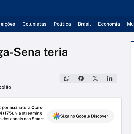
leições
Colunistas
Política
Brasil
Economia
Mu
a-Sena teria
 por assinatura
Claro
i (175)
, via streaming
Siga no Google Discover
m dos canais nas Smart