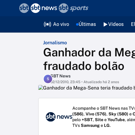
❮
voltar
Editorias
Ao vivo
Últimas
Vídeos
E
Jornalismo
Ganhador da Meg
fraudado bolão
SBT News
S
02/12/2010, 23:45
• Atualizado há 2 anos
Acompanhe o SBT News nas TVs
(586)
,
Vivo (576)
,
Sky (580)
e
O
pelo
+SBT
,
Site
e
YouTube
, alé
TVs
Samsung
e
LG
.