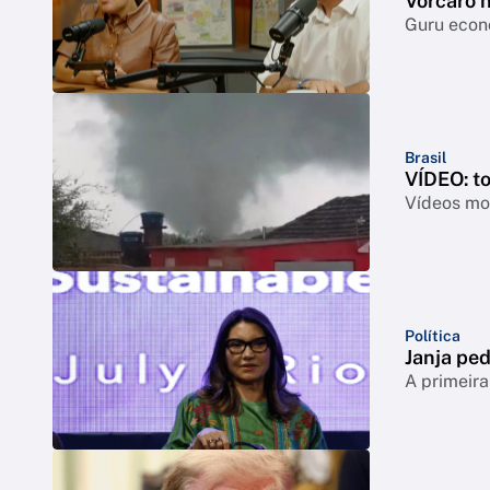
Vorcaro 
Guru econô
Brasil
VÍDEO: t
Vídeos mos
Política
Janja ped
A primeira