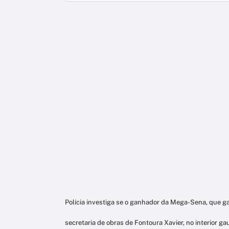
Polícia investiga se o ganhador da
M
ega
-S
ena, que g
secretaria de obras de Fontoura Xavier, no interior g