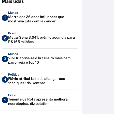
Mais lidas
Mundo
Morre aos 26 anos influencer que
1
mostrava luta contra câncer
Brasil
Mega-Sena 3.041: prêmio acumula para
2
R$ 165 milhões
Mundo
Vini Jr. torna-se o brasileiro mais bem
3
pago; veja o top 10
Política
Flávio atribui falta de alianças aos
4
“caciques” do Centrão
Brasil
Tenente da Rota apresenta melhora
5
neurológica, diz boletim