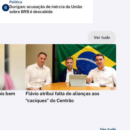
Política
Durigan: acusação de inércia da União
6
sobre BRB é descabida
Ver tudo
mais bem
Flávio atribui falta de alianças aos
“caciques” do Centrão
Ver tudo