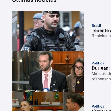
Brasil
Tenente 
Ronickson 
Política
Durigan:
Ministro 
responsabi
Política