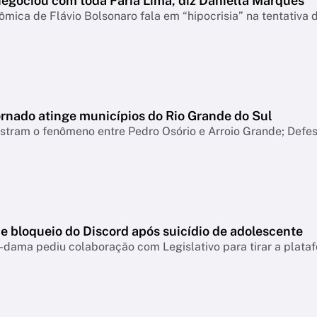
negociou com toda Faria Lima, diz Daniella Marques
mica de Flávio Bolsonaro fala em “hipocrisia” na tentativa 
ornado atinge municípios do Rio Grande do Sul
tram o fenômeno entre Pedro Osório e Arroio Grande; Defesa
e bloqueio do Discord após suicídio de adolescente
-dama pediu colaboração com Legislativo para tirar a plataf