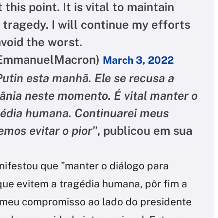
this point. It is vital to maintain
tragedy. I will continue my efforts
void the worst.
@EmmanuelMacron)
March 3, 2022
Putin esta manhã. Ele se recusa a
ânia neste momento. É vital manter o
agédia humana. Continuarei meus
emos evitar o pior"
, publicou em sua
ifestou que "manter o diálogo para
que evitem a tragédia humana, pôr fim a
do meu compromisso ao lado do presidente