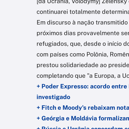
[da Ucrânia, Volodymy] Zelensky 
continuarei totalmente determin
Em discurso à nação transmitido 
próximos dias provavelmente serã
refugiados, que, desde o início 
com países como Polônia, Romênia
prestou solidariedade ao presid
completando que "a Europa, a Uc
+ Poder Expresso: acordo entre 
investigado
+ Fitch e Moody's rebaixam nota
+ Geórgia e Moldávia formaliza
+ Rússia e Ucrânia concordam e