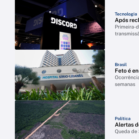
Tecnologia
Após rec
Primeira-d
transmiss
Brasil
Feto é e
Ocorrência
semanas
Política
Alertas 
Queda de 3