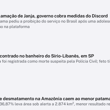
lamação de Janja, governo cobra medidas do Discord
ama pediu a proibição do serviço no Brasil após uma adolesc
ão na plataforma
ncontrado no banheiro do Sírio-Libanês, em SP
 foi registrada como morte suspeita pela Polícia Civil; feto 
de desmatamento na Amazônia caem ao menor patam
6,87% leva área sob alerta a 2.874 km², menor resultado r