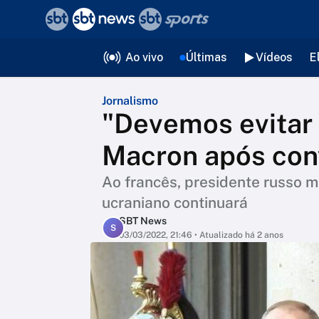
❮
voltar
Editorias
Ao vivo
Últimas
Vídeos
E
Jornalismo
"Devemos evitar 
Macron após con
Ao francês, presidente russo ma
ucraniano continuará
SBT News
S
03/03/2022, 21:46
• Atualizado há 2 anos