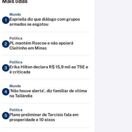
Mais lidas
Mundo
Espriella diz que diálogo com grupos
1
armados se esgotou
Política
PL mantém Roscoe e não apoiará
2
Cleitinho em Minas
Política
Erika Hilton declara R$ 15,9 mil ao TSE e
3
é criticada
Mundo
'Não houve alerta', diz familiar de vítima
4
na Tailândia
Política
Plano preliminar de Tarcísio fala em
5
prosperidade e 10 eixos