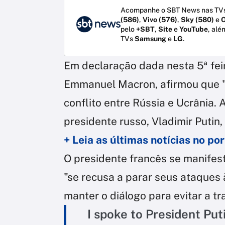
Acompanhe o SBT News nas TVs
(586)
,
Vivo (576)
,
Sky (580)
e
O
pelo
+SBT
,
Site
e
YouTube
, alé
TVs
Samsung
e
LG
.
Em declaração dada nesta 5ª feir
Emmanuel Macron, afirmou que "d
conflito entre Rússia e Ucrânia. A
presidente russo, Vladimir Putin
+ Leia as últimas notícias no p
O presidente francês se manifest
"se recusa a parar seus ataques 
manter o diálogo para evitar a t
I spoke to President Put