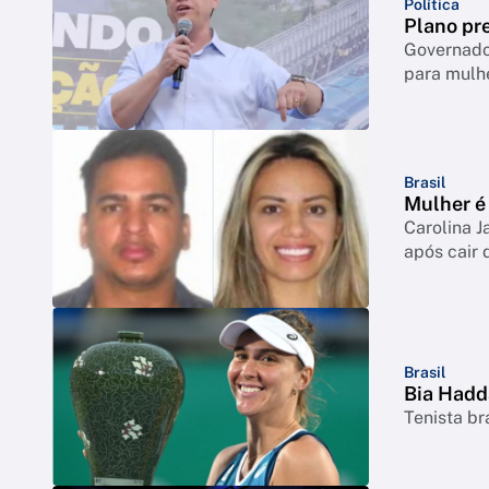
Política
Plano pre
Governador
para mulh
Brasil
Mulher é 
Carolina J
após cair 
Brasil
Bia Hadd
Tenista br