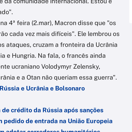
e da comunidade internacional. Estou e
ado".
na 4ª feira (2.mar), Macron disse que "os
o cada vez mais difíceis". Ele lembrou os
dos ataques, cruzam a fronteira da Ucrânia
 e Hungria. Na fala, o francês ainda
ente ucraniano Volodymyr Zelensky,
rânia e a Otan não queriam essa guerra".
Rússia e Ucrânia e Bolsonaro
 de crédito da Rússia após sanções
m pedido de entrada na União Europeia
m adotar corredores humanitários