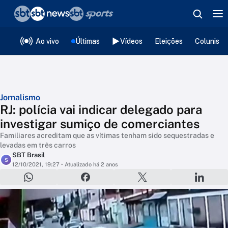
❮
voltar
Editorias
Ao vivo
Últimas
Vídeos
Eleições
Colunista
Jornalismo
RJ: polícia vai indicar delegado para
investigar sumiço de comerciantes
Familiares acreditam que as vítimas tenham sido sequestradas e
levadas em três carros
SBT Brasil
S
12/10/2021, 19:27
• Atualizado há 2 anos