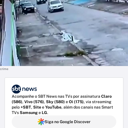
crime
Acompanhe o SBT News nas TVs por assinatura
Claro
(586)
,
Vivo (576)
,
Sky (580)
e
Oi (175)
, via streaming
pelo
+SBT
,
Site
e
YouTube
, além dos canais nas Smart
TVs
Samsung
e
LG
.
Siga no Google Discover