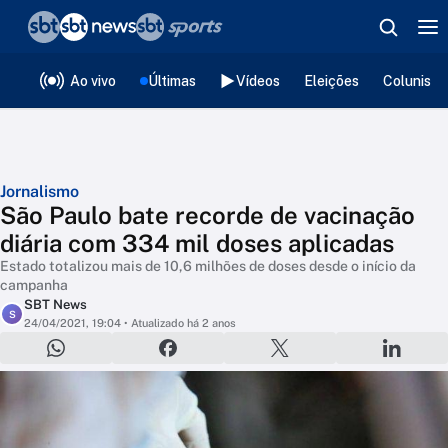
❮
voltar
Editorias
Ao vivo
Últimas
Vídeos
Eleições
Colunista
Jornalismo
São Paulo bate recorde de vacinação
diária com 334 mil doses aplicadas
Estado totalizou mais de 10,6 milhões de doses desde o início da
campanha
SBT News
S
24/04/2021, 19:04
• Atualizado há 2 anos