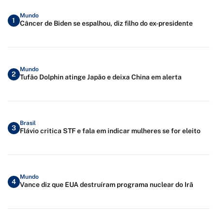
Mundo
1
Câncer de Biden se espalhou, diz filho do ex-presidente
Mundo
2
Tufão Dolphin atinge Japão e deixa China em alerta
Brasil
3
Flávio critica STF e fala em indicar mulheres se for eleito
Mundo
4
Vance diz que EUA destruíram programa nuclear do Irã