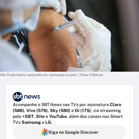
São Paulo lidera campanha de vacinação no país | Fotos Públicas
Acompanhe o SBT News nas TVs por assinatura
Claro
(586)
,
Vivo (576)
,
Sky (580)
e
Oi (175)
, via streaming
pelo
+SBT
,
Site
e
YouTube
, além dos canais nas Smart
TVs
Samsung
e
LG
.
Siga no Google Discover