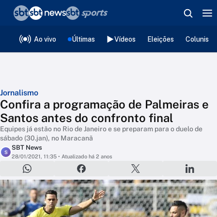
❮
voltar
Editorias
Ao vivo
Últimas
Vídeos
Eleições
Colunista
Jornalismo
Confira a programação de Palmeiras e
Santos antes do confronto final
Equipes já estão no Rio de Janeiro e se preparam para o duelo de
sábado (30.jan), no Maracanã
SBT News
S
28/01/2021, 11:35
• Atualizado há 2 anos