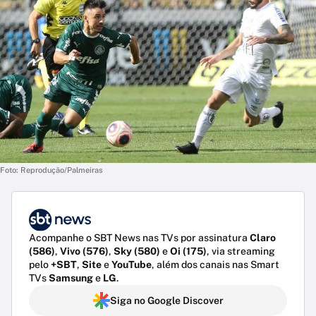
Foto: Reprodução/Palmeiras
Acompanhe o SBT News nas TVs por assinatura
Claro
(586)
,
Vivo (576)
,
Sky (580)
e
Oi (175)
, via streaming
pelo
+SBT
,
Site
e
YouTube
, além dos canais nas Smart
TVs
Samsung
e
LG
.
Siga no Google Discover