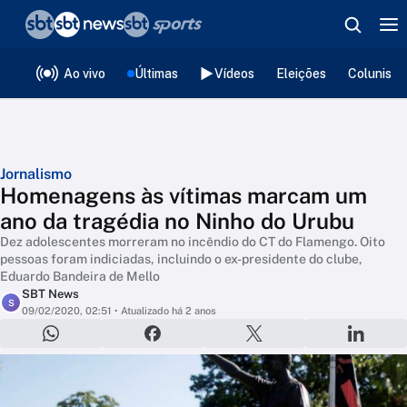
❮
voltar
Editorias
Ao vivo
Últimas
Vídeos
Eleições
Colunista
Jornalismo
Homenagens às vítimas marcam um
ano da tragédia no Ninho do Urubu
Dez adolescentes morreram no incêndio do CT do Flamengo. Oito
pessoas foram indiciadas, incluindo o ex-presidente do clube,
Eduardo Bandeira de Mello
SBT News
S
09/02/2020, 02:51
• Atualizado há 2 anos