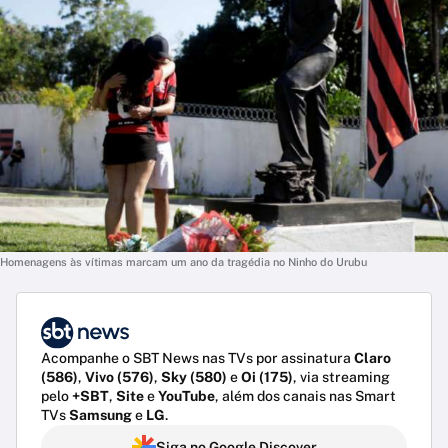
Homenagens às vítimas marcam um ano da tragédia no Ninho do Urubu
Acompanhe o SBT News nas TVs por assinatura
Claro
(586)
,
Vivo (576)
,
Sky (580)
e
Oi (175)
, via streaming
pelo
+SBT
,
Site
e
YouTube
, além dos canais nas Smart
TVs
Samsung
e
LG
.
Siga no Google Discover