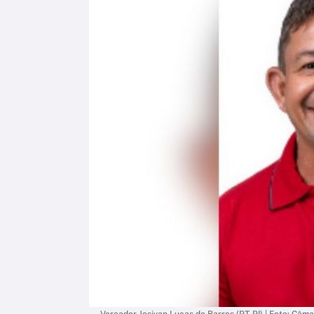
Vereador Josivan Lucas de Barros (PT-PI) | Foto: Câma