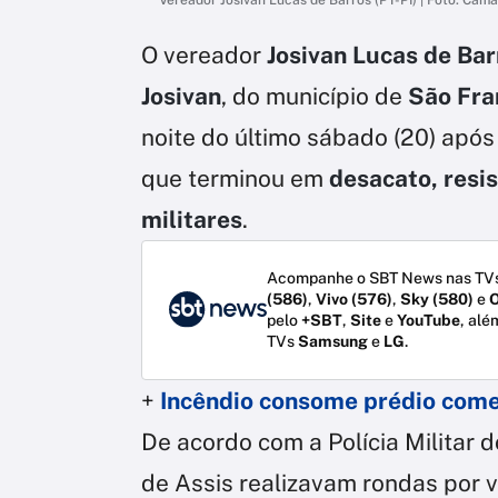
O vereador
Josivan Lucas de Bar
Josivan
, do município de
São Fran
noite do último sábado (20) após
que terminou em
desacato, resis
militares
.
Acompanhe o SBT News nas TVs
(586)
,
Vivo (576)
,
Sky (580)
e
O
pelo
+SBT
,
Site
e
YouTube
, alé
TVs
Samsung
e
LG
.
+
Incêndio consome prédio come
De acordo com a Polícia Militar 
de Assis realizavam rondas por 