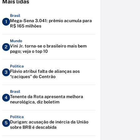
Mais lidas
Brasil
Mega-Sena 3.041: prêmio acumula para
1
R$ 165 milhões
Mundo
Vini Jr. torna-se o brasileiro mais bem
2
pago; veja o top 10
Política
Flávio atribui falta de alianças aos
3
“caciques” do Centrão
Brasil
Tenente da Rota apresenta melhora
4
neurológica, diz boletim
Política
Durigan: acusação de inércia da União
5
sobre BRB é descabida