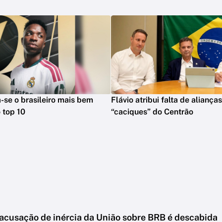
na-se o brasileiro mais bem
Flávio atribui falta de aliança
 top 10
“caciques” do Centrão
 acusação de inércia da União sobre BRB é descabida