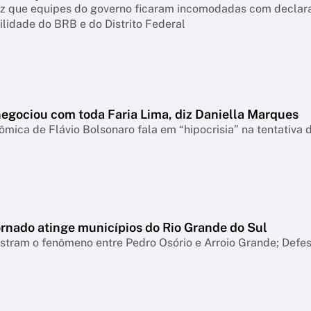
diz que equipes do governo ficaram incomodadas com declar
lidade do BRB e do Distrito Federal
negociou com toda Faria Lima, diz Daniella Marques
mica de Flávio Bolsonaro fala em “hipocrisia” na tentativa 
ornado atinge municípios do Rio Grande do Sul
tram o fenômeno entre Pedro Osório e Arroio Grande; Defesa