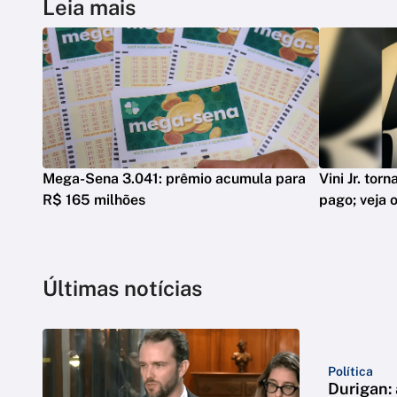
Leia mais
Mega-Sena 3.041: prêmio acumula para
Vini Jr. tor
R$ 165 milhões
pago; veja o
Últimas notícias
Política
Durigan: