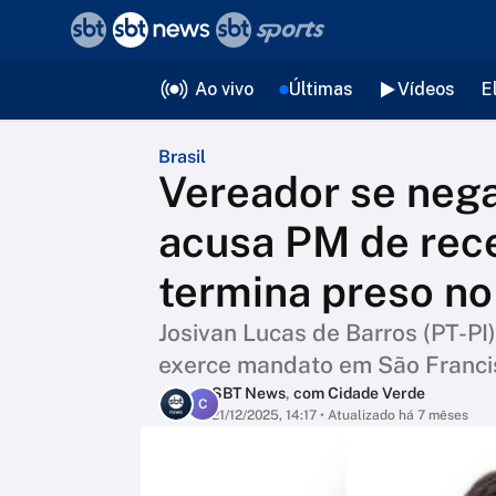
❮
voltar
Editorias
Ao vivo
Últimas
Vídeos
E
Brasil
Vereador se nega
acusa PM de rece
termina preso no
Josivan Lucas de Barros (PT-PI
exerce mandato em São Francisc
SBT News
,
com Cidade Verde
C
21/12/2025, 14:17
• Atualizado há 7 mêses