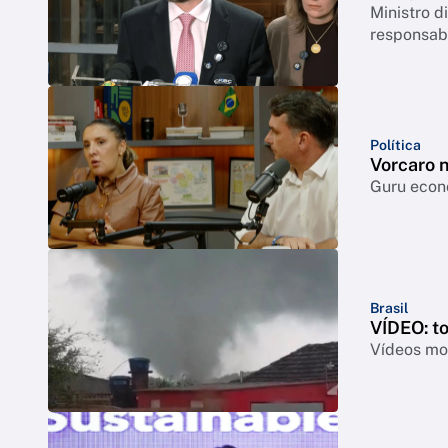
Ministro 
responsabi
Política
Vorcaro 
Guru econô
Brasil
VÍDEO: t
Vídeos mos