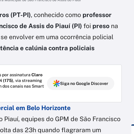
ros (PT-PI)
, conhecido como
professor
cisco de Assis do Piauí (PI)
foi
preso
na
 se envolver em uma ocorrência policial
tência e calúnia contra policiais
 por assinatura
Claro
i (175)
, via streaming
Siga no Google Discover
m dos canais nas Smart
rcial em Belo Horizonte
do Piauí, equipes do GPM de São Francisco
volta das 23h quando flagraram um