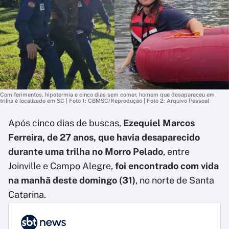
Com ferimentos, hipotermia e cinco dias sem comer, homem que desapareceu em
trilha é localizado em SC | Foto 1: CBMSC/Reprodução | Foto 2: Arquivo Pessoal
Após cinco dias de buscas,
Ezequiel Marcos
Ferreira, de 27 anos, que havia desaparecido
durante uma trilha no Morro Pelado
, entre
Joinville e Campo Alegre,
foi encontrado com vida
na manhã deste domingo (31)
, no norte de Santa
Catarina.