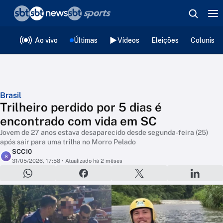
❮
voltar
Editorias
Ao vivo
Últimas
Vídeos
Eleições
Colunista
Brasil
Trilheiro perdido por 5 dias é
encontrado com vida em SC
Jovem de 27 anos estava desaparecido desde segunda-feira (25)
após sair para uma trilha no Morro Pelado
SCC10
S
31/05/2026, 17:58
• Atualizado há 2 mêses