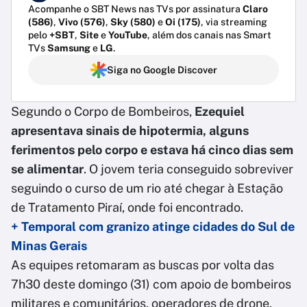
Acompanhe o SBT News nas TVs por assinatura
Claro
(586)
,
Vivo (576)
,
Sky (580)
e
Oi (175)
, via streaming
pelo
+SBT
,
Site
e
YouTube
, além dos canais nas Smart
TVs
Samsung
e
LG
.
Siga no Google Discover
Segundo o Corpo de Bombeiros,
Ezequiel
apresentava sinais de hipotermia, alguns
ferimentos pelo corpo e estava há cinco dias sem
se alimentar
. O jovem teria conseguido sobreviver
seguindo o curso de um rio até chegar à Estação
de Tratamento Piraí, onde foi encontrado.
+ Temporal com granizo atinge cidades do Sul de
Minas Gerais
As equipes retomaram as buscas por volta das
7h30 deste domingo (31) com apoio de bombeiros
militares e comunitários, operadores de drone,