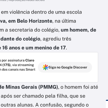
 em violência dentro de uma escola
va, em Belo Horizonte
, na última
m a secretaria do colégio,
um homem, de
udante do colégio
, agrediu três
 16 anos e um menino de 17
.
 por assinatura
Claro
i (175)
, via streaming
Siga no Google Discover
m dos canais nas Smart
r de Minas Gerais (PMMG)
, o homem foi até
após ser chamado pela filha, que se
outras alunas. A confusão, segundo o