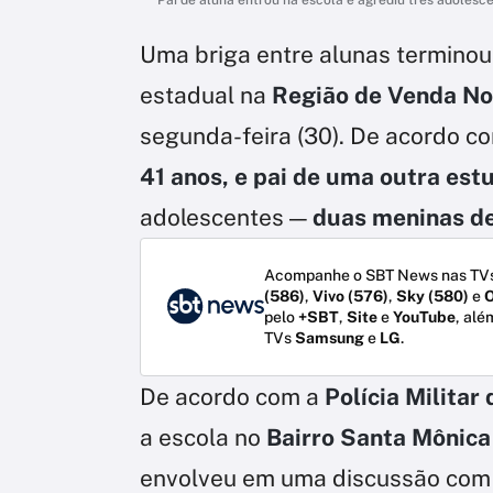
Uma briga entre alunas terminou
estadual na
Região de Venda No
segunda-feira (30). De acordo co
41 anos, e pai de uma outra est
adolescentes —
duas meninas de
Acompanhe o SBT News nas TVs
(586)
,
Vivo (576)
,
Sky (580)
e
O
pelo
+SBT
,
Site
e
YouTube
, alé
TVs
Samsung
e
LG
.
De acordo com a
Polícia Milita
a escola no
Bairro Santa Mônica
envolveu em uma discussão com 