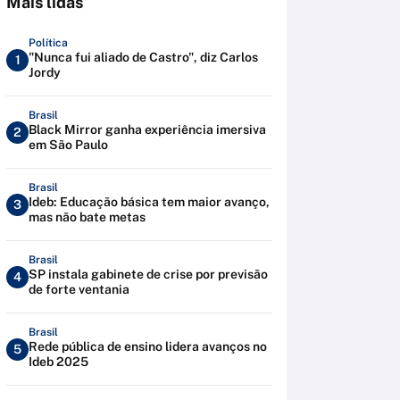
Mais lidas
Política
"Nunca fui aliado de Castro", diz Carlos
1
Jordy
Brasil
Black Mirror ganha experiência imersiva
2
em São Paulo
Brasil
Ideb: Educação básica tem maior avanço,
3
mas não bate metas
Brasil
SP instala gabinete de crise por previsão
4
de forte ventania
Brasil
Rede pública de ensino lidera avanços no
5
Ideb 2025