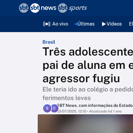
❮
voltar
Editorias
Ao vivo
Últimas
Vídeos
E
Brasil
Três adolescente
pai de aluna em 
agressor fugiu
Ele teria ido ao colégio a pedid
ferimentos leves
SBT News
,
com informações do Estado
S
C
03/07/2025, 12:10
• Atualizado há 1 ano