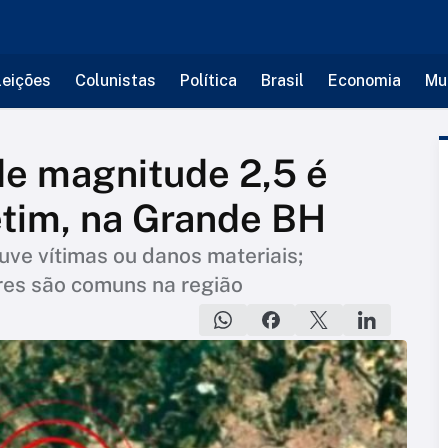
leições
Colunistas
Política
Brasil
Economia
Mu
de magnitude 2,5 é
etim, na Grande BH
uve vítimas ou danos materiais;
res são comuns na região