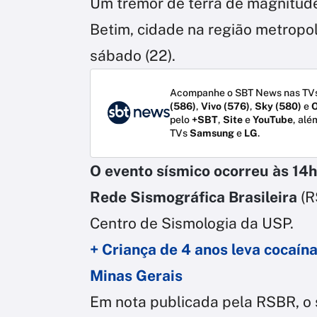
Um tremor de terra de magnitude 
Betim, cidade na região metropol
sábado (22).
Acompanhe o SBT News nas TVs
(586)
,
Vivo (576)
,
Sky (580)
e
O
pelo
+SBT
,
Site
e
YouTube
, alé
TVs
Samsung
e
LG
.
O evento sísmico ocorreu às 14h
Rede Sismográfica Brasileira
(R
Centro de Sismologia da USP.
+ Criança de 4 anos leva cocaín
Minas Gerais
Em nota publicada pela RSBR, o 