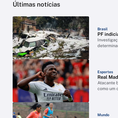
Últimas notícias
Brasil
PF indici
Investigaç
determina
Esportes
Real Madr
Atacante b
como um d
Mundo