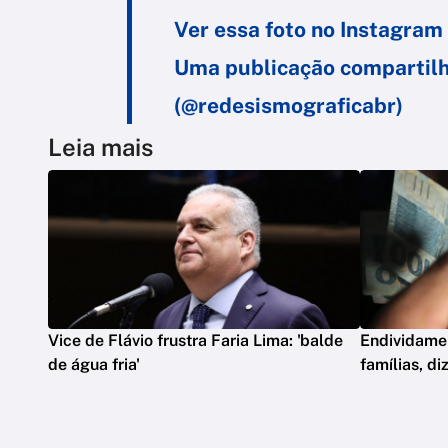
Ver essa foto no Instagram
Uma publicação compartilha
(@redesismograficabr)
Leia mais
Vice de Flávio frustra Faria Lima: 'balde
Endividame
de água fria'
famílias, d