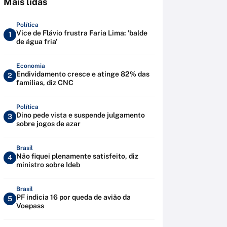
Mais lidas
Política
Vice de Flávio frustra Faria Lima: 'balde
1
de água fria'
Economia
Endividamento cresce e atinge 82% das
2
famílias, diz CNC
Política
Dino pede vista e suspende julgamento
3
sobre jogos de azar
Brasil
Não fiquei plenamente satisfeito, diz
4
ministro sobre Ideb
Brasil
PF indicia 16 por queda de avião da
5
Voepass