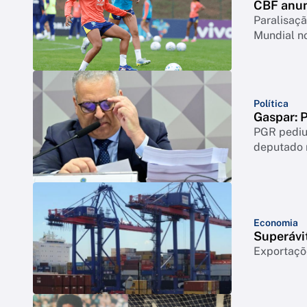
CBF anun
Paralisaçã
Mundial no
Política
Gaspar: P
PGR pediu 
deputado 
Economia
Superávi
Exportaçõ