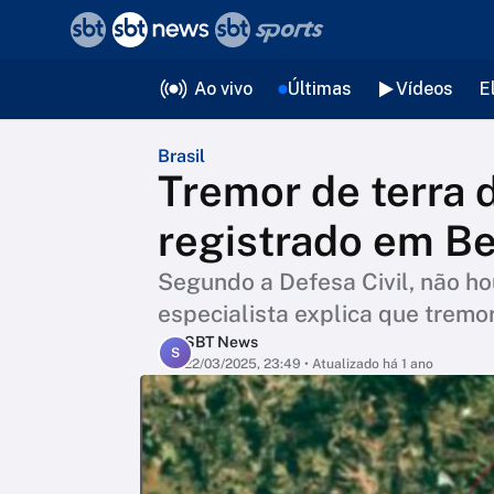
❮
voltar
Editorias
Ao vivo
Últimas
Vídeos
E
Brasil
Tremor de terra 
registrado em B
Segundo a Defesa Civil, não ho
especialista explica que tremo
SBT News
S
22/03/2025, 23:49
• Atualizado há 1 ano