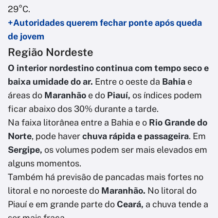
29°C.
+Autoridades querem fechar ponte após queda
de jovem
Região Nordeste
O interior nordestino continua com tempo seco e
baixa umidade do ar.
Entre o oeste da
Bahia
e
áreas do
Maranhão
e do
Piauí,
os índices podem
ficar abaixo dos 30% durante a tarde.
Na faixa litorânea entre a Bahia e o
Rio Grande do
Norte
, pode haver
chuva rápida e passageira
. Em
Sergipe,
os volumes podem ser mais elevados em
alguns momentos.
Também há previsão de pancadas mais fortes no
litoral e no noroeste do
Maranhão.
No litoral do
Piauí e em grande parte do
Ceará,
a chuva tende a
ser mais fraca.