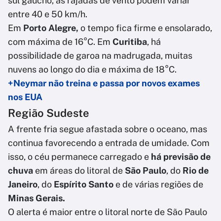
sul gaúcho, as rajadas de vento podem variar
entre 40 e 50 km/h.
Em
Porto Alegre,
o tempo fica firme e ensolarado,
com máxima de 16°C. Em
Curitiba
, há
possibilidade de garoa na madrugada, muitas
nuvens ao longo do dia e máxima de 18°C.
+Neymar não treina e passa por novos exames
nos EUA
Região Sudeste
A frente fria segue afastada sobre o oceano, mas
continua favorecendo a entrada de umidade. Com
isso, o céu permanece carregado e
há previsão de
chuva
em áreas do litoral de
São Paulo
, do
Rio de
Janeiro
, do
Espírito Santo
e de várias regiões de
Minas Gerais.
O alerta é maior entre o litoral norte de São Paulo