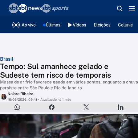
❮
voltar
Editorias
Ao vivo
Últimas
Vídeos
Eleições
Colunista
Brasil
Tempo: Sul amanhece gelado e
Sudeste tem risco de temporais
Massa de ar frio favorece geada em vários pontos, enquanto a chuva
persiste entre São Paulo e Rio de Janeiro
Naiara Ribeiro
16/06/2026, 09:41
• Atualizado há 1 mês