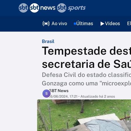
❮
voltar
Editorias
Ao vivo
Últimas
Vídeos
E
Brasil
Tempestade dest
secretaria de Sa
Defesa Civil do estado classif
Gonzaga como uma "microexpl
SBT News
S
16/06/2024, 17:21
• Atualizado há 2 anos