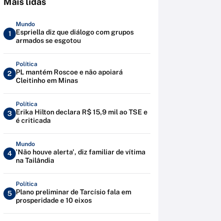
Mais lidas
Mundo
Espriella diz que diálogo com grupos
1
armados se esgotou
Política
PL mantém Roscoe e não apoiará
2
Cleitinho em Minas
Política
Erika Hilton declara R$ 15,9 mil ao TSE e
3
é criticada
Mundo
'Não houve alerta', diz familiar de vítima
4
na Tailândia
Política
Plano preliminar de Tarcísio fala em
5
prosperidade e 10 eixos