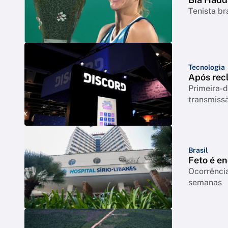
Tenista br
Tecnologia
Após rec
Primeira-d
transmiss
Brasil
Feto é e
Ocorrência
semanas