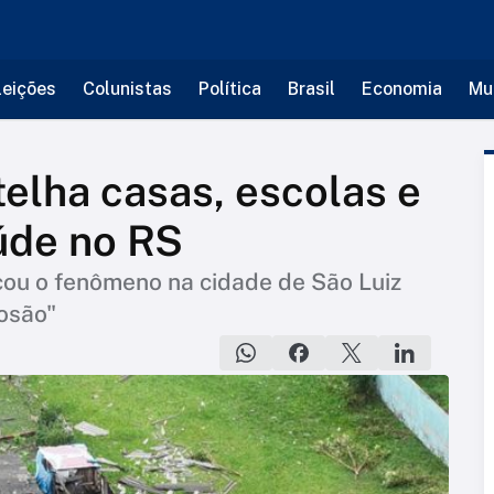
leições
Colunistas
Política
Brasil
Economia
Mu
elha casas, escolas e
úde no RS
icou o fenômeno na cidade de São Luiz
osão"