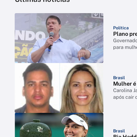
Política
Plano pre
Governador
para mulh
Brasil
Mulher é 
Carolina J
após cair 
Brasil
Bia Hadd