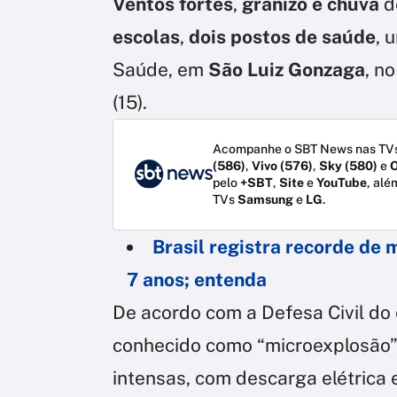
Ventos fortes
,
granizo e chuva
d
escolas
,
dois postos de saúde
, 
Saúde, em
São Luiz Gonzaga
, n
(15).
Acompanhe o SBT News nas TVs
(586)
,
Vivo (576)
,
Sky (580)
e
O
pelo
+SBT
,
Site
e
YouTube
, alé
TVs
Samsung
e
LG
.
Brasil registra recorde de
7 anos; entenda
De acordo com a Defesa Civil do
conhecido como “microexplosão
intensas, com descarga elétrica 