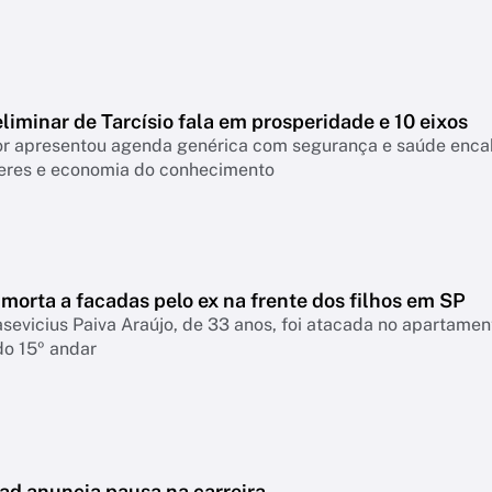
liminar de Tarcísio fala em prosperidade e 10 eixos
 apresentou agenda genérica com segurança e saúde encabeçan
eres e economia do conhecimento
morta a facadas pelo ex na frente dos filhos em SP
asevicius Paiva Araújo, de 33 anos, foi atacada no apartame
do 15º andar
ad anuncia pausa na carreira