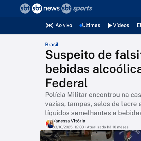
❮
voltar
Editorias
Ao vivo
Últimas
Vídeos
E
Brasil
Suspeito de falsi
bebidas alcoólica
Federal
Polícia Militar encontrou na 
vazias, tampas, selos de lacre 
líquidos semelhantes a bebida
Vanessa Vitória
03/10/2025, 12:00
• Atualizado há 10 mêses