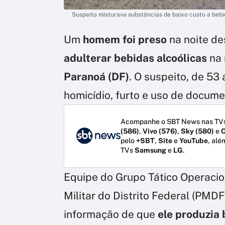
Suspeito misturava substâncias de baixo custo a be
Um
homem foi preso
na noite de
adulterar bebidas alcoólicas
na 
Paranoá (DF)
. O suspeito, de 53
homicídio, furto e uso de docume
Acompanhe o SBT News nas TVs
(586)
,
Vivo (576)
,
Sky (580)
e
O
pelo
+SBT
,
Site
e
YouTube
, alé
TVs
Samsung
e
LG
.
Equipe do Grupo Tático Operacion
Militar do Distrito Federal (PM
informação de que
ele produzia 