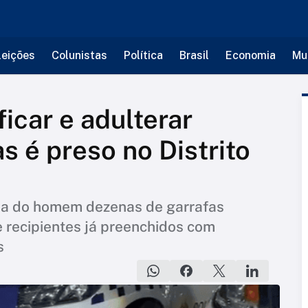
leições
Colunistas
Política
Brasil
Economia
Mu
ficar e adulterar
s é preso no Distrito
casa do homem dezenas de garrafas
e recipientes já preenchidos com
s