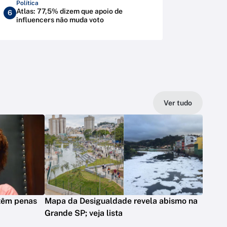
Política
Atlas: 77,5% dizem que apoio de
6
influencers não muda voto
Ver tudo
 têm penas
Mapa da Desigualdade revela abismo na
Grande SP; veja lista