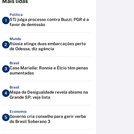
Mais lidas
Política
STJ julga processo contra Buzzi; PGR é a
1
favor de demissão
Mundo
Rússia atinge duas embarcações perto
2
de Odessa, diz agência
Brasil
Caso Marielle: Ronnie e Élcio têm penas
3
aumentadas
Brasil
Mapa da Desigualdade revela abismo na
4
Grande SP; veja lista
Economia
Governo cria conselho para gerir verba
5
do Brasil Soberano 3