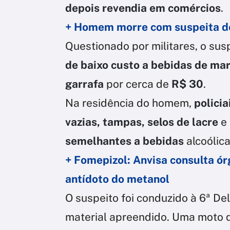
depois revendia em comércios
.
+ Homem morre com suspeita de
Questionado por militares, o su
de baixo custo a bebidas de ma
garrafa
por cerca de
R$ 30
.
Na residência do homem,
polici
vazias, tampas, selos de lacre
e
semelhantes a bebidas
alcoólica
+ Fomepizol: Anvisa consulta ór
antídoto do metanol
O suspeito foi conduzido à 6ª De
material apreendido. Uma moto q