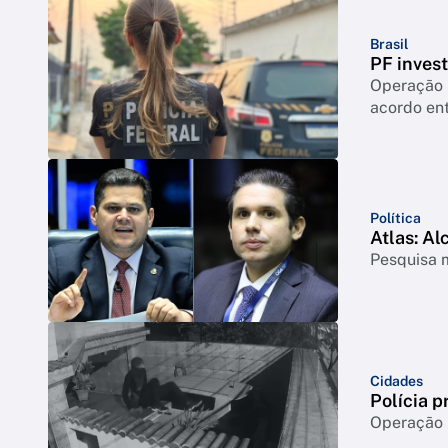
Brasil
PF inves
Operação 
acordo ent
Política
Atlas: Al
Pesquisa m
Cidades
Polícia p
Operação m