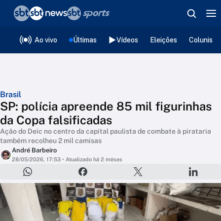
❮
voltar
Editorias
Ao vivo
Últimas
Vídeos
Eleições
Colunista
Brasil
SP: polícia apreende 85 mil figurinhas
da Copa falsificadas
Ação do Deic no centro da capital paulista de combate à pirataria
também recolheu 2 mil camisas
André Barbeiro
28/05/2026, 17:53
• Atualizado há 2 mêses