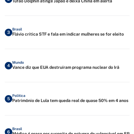
Tufão Dolphin atinge Japão e deixa China em alerta
Brasil
3
Flávio critica STF e fala em indicar mulheres se for eleito
Mundo
4
Vance diz que EUA destruíram programa nuclear do Irã
Política
5
Patrimônio de Lula tem queda real de quase 50% em 4 anos
Brasil
6
Médico é preso por suspeita de estupro de vulnerável em SP