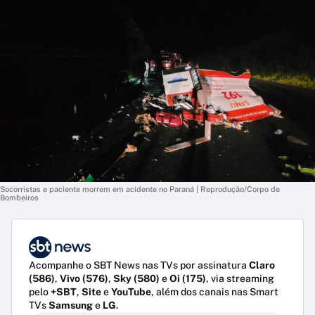
Socorristas e paciente morrem em acidente no Paraná | Reprodução/Corpo de
Bombeiros
Acompanhe o SBT News nas TVs por assinatura
Claro
(586)
,
Vivo (576)
,
Sky (580)
e
Oi (175)
, via streaming
pelo
+SBT
,
Site
e
YouTube
, além dos canais nas Smart
TVs
Samsung
e
LG
.