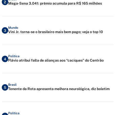
2
Mega-Sena 3.041: prêmio acumula para R$ 165 milhões
Mundo
3
Vini Jr. torna-se o brasileiro mais bem pago; veja o top 10
Política
4
Flávio atribui falta de alianças aos “caciques” do Centrão
Brasil
5
Tenente da Rota apresenta melhora neurológica, diz boletim
Política