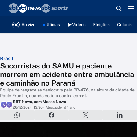
❮
voltar
Editorias
Ao vivo
Últimas
Vídeos
Eleições
Colunista
Brasil
Socorristas do SAMU e paciente
morrem em acidente entre ambulância
e caminhão no Paraná
Equipe de resgate se deslocava pela BR-476, na altura da cidade de
Paulo Frontin, quando colidiu contra carreta
SBT News
,
com Massa News
S
C
26/12/2024, 13:30
• Atualizado há 1 ano