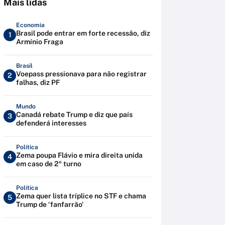
Mais lidas
Economia
Brasil pode entrar em forte recessão, diz
1
Armínio Fraga
Brasil
Voepass pressionava para não registrar
2
falhas, diz PF
Mundo
Canadá rebate Trump e diz que país
3
defenderá interesses
Política
Zema poupa Flávio e mira direita unida
4
em caso de 2º turno
Política
Zema quer lista tríplice no STF e chama
5
Trump de ‘fanfarrão’