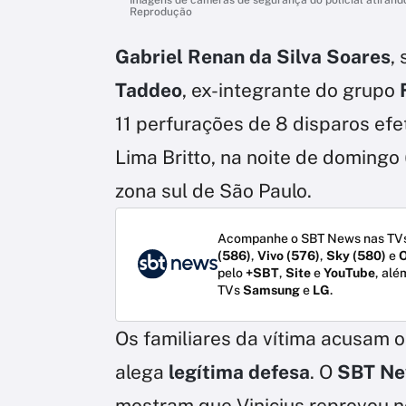
Reprodução
Gabriel Renan da Silva Soares
,
Taddeo
, ex-integrante do grupo
11 perfurações de 8 disparos ef
Lima Britto, na noite de domingo
zona sul de São Paulo.
Acompanhe o SBT News nas TVs
(586)
,
Vivo (576)
,
Sky (580)
e
O
pelo
+SBT
,
Site
e
YouTube
, alé
TVs
Samsung
e
LG
.
Os familiares da vítima acusam o 
alega
legítima defesa
. O
SBT N
mostram que Vinicius reprovou 