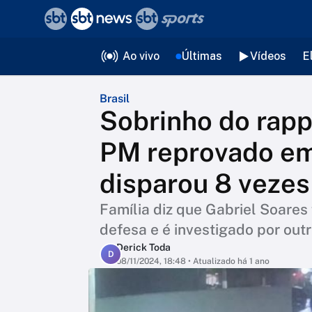
❮
voltar
Editorias
Ao vivo
Últimas
Vídeos
E
Brasil
Sobrinho do rap
PM reprovado em
disparou 8 veze
Família diz que Gabriel Soares 
defesa e é investigado por out
Derick Toda
D
08/11/2024, 18:48
• Atualizado há 1 ano