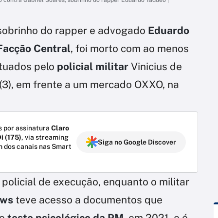
 sobrinho do rapper e advogado
Eduardo
Facção Central
, foi morto com ao menos
etuados pelo
policial militar
Vinicius de
 (3), em frente a um mercado OXXO, na
 por assinatura
Claro
i (175)
, via streaming
Siga no Google Discover
m dos canais nas Smart
policial de execução, enquanto o militar
ews
teve acesso a documentos que
no
teste psicológico da PM
, em 2021, e é