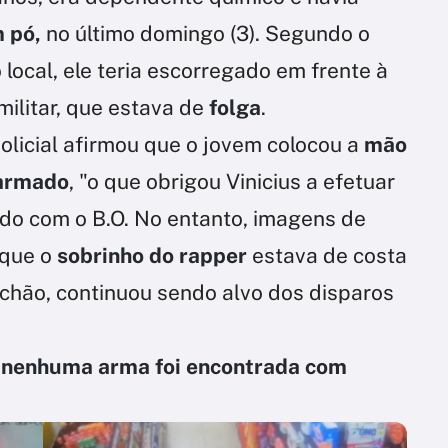
m pó,
no último domingo (3). Segundo o
o local, ele teria escorregado em frente à
militar, que estava de
folga
.
olicial afirmou que o jovem colocou a
mão
 armado
, "o que obrigou Vinicius a efetuar
rdo com o B.O. No entanto, imagens de
 que o
sobrinho do rapper
estava de costa
chão, continuou sendo alvo dos disparos
,
nenhuma arma foi encontrada com