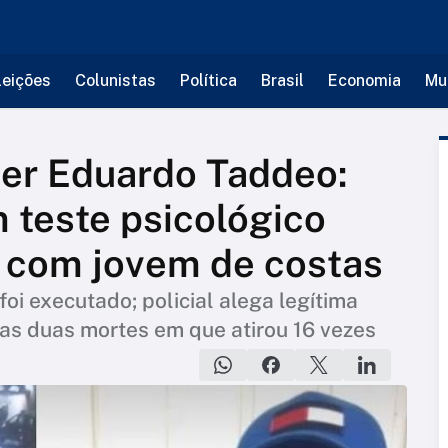
leições
Colunistas
Política
Brasil
Economia
Mu
per Eduardo Taddeo:
 teste psicológico
s com jovem de costas
foi executado; policial alega legítima
ras duas mortes em que atirou 16 vezes