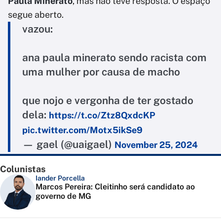
Paula Minerato
, mas não teve resposta. O espaço
segue aberto.
vazou:
ana paula minerato sendo racista com
uma mulher por causa de macho
que nojo e vergonha de ter gostado
dela:
https://t.co/Ztz8QxdcKP
pic.twitter.com/Motx5ikSe9
— gael (@uaigael)
November 25, 2024
Colunistas
Iander Porcella
Marcos Pereira: Cleitinho será candidato ao
governo de MG