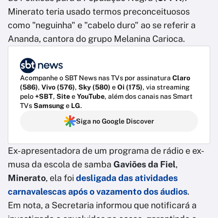
Minerato teria usado termos preconceituosos
como "neguinha" e "cabelo duro" ao se referir a
Ananda, cantora do grupo Melanina Carioca.
Acompanhe o SBT News nas TVs por assinatura
Claro
(586)
,
Vivo (576)
,
Sky (580)
e
Oi (175)
, via streaming
pelo
+SBT
,
Site
e
YouTube
, além dos canais nas Smart
TVs
Samsung
e
LG
.
Siga no Google Discover
Ex-apresentadora de um programa de rádio e ex-
musa da escola de samba
Gaviões da Fiel
,
Minerato
, ela foi
desligada das atividades
carnavalescas após o vazamento dos áudios
.
Em nota, a Secretaria informou que notificará a