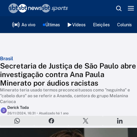
❮
voltar
Editorias
Ao vivo
Últimas
Vídeos
Eleições
Colunista
Brasil
Secretaria de Justiça de São Paulo abre
investigação contra Ana Paula
Minerato por áudios racistas
Minerato teria usado termos preconceituosos como "neguinha" e
"cabelo duro" ao se referir a Ananda, cantora do grupo Melanina
Carioca
Derick Toda
D
26/11/2024, 16:31
• Atualizado há 1 ano