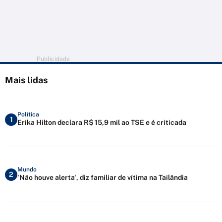
Publicidade
Mais lidas
Política
1
Erika Hilton declara R$ 15,9 mil ao TSE e é criticada
Mundo
2
'Não houve alerta', diz familiar de vítima na Tailândia