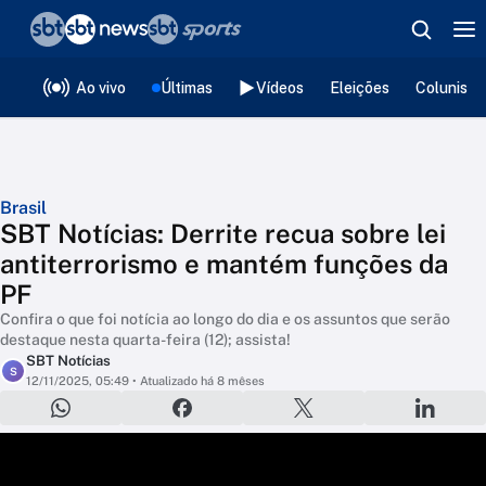
❮
voltar
Editorias
Ao vivo
Últimas
Vídeos
Eleições
Colunista
Brasil
SBT Notícias: Derrite recua sobre lei
antiterrorismo e mantém funções da
PF
Confira o que foi notícia ao longo do dia e os assuntos que serão
destaque nesta quarta-feira (12); assista!
SBT Notícias
S
12/11/2025, 05:49
• Atualizado há 8 mêses