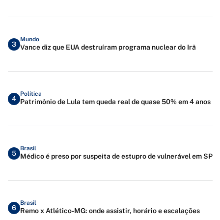
Mundo
3
Vance diz que EUA destruíram programa nuclear do Irã
Política
4
Patrimônio de Lula tem queda real de quase 50% em 4 anos
Brasil
5
Médico é preso por suspeita de estupro de vulnerável em SP
Brasil
6
Remo x Atlético-MG: onde assistir, horário e escalações