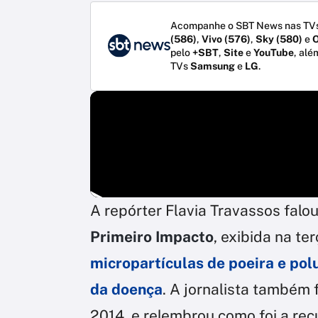
Acompanhe o SBT News nas TVs
(586)
,
Vivo (576)
,
Sky (580)
e
O
pelo
+SBT
,
Site
e
YouTube
, alé
TVs
Samsung
e
LG
.
A repórter Flavia Travassos falo
Primeiro Impacto
, exibida na te
micropartículas de poeira e pol
da doença
. A jornalista também 
2014, e relembrou como foi a re