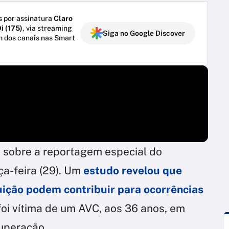
 por assinatura
Claro
i (175)
, via streaming
Siga no Google Discover
m dos canais nas Smart
u sobre a reportagem especial do
rça-feira (29). Um
estudo revelou que
uição podem contribuir para ocorrências
foi vítima de um AVC, aos 36 anos, em
cuperação.