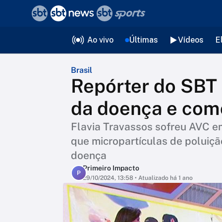
❮
voltar
Editorias
Ao vivo
Últimas
Vídeos
E
Brasil
Repórter do SBT 
da doença e como
Flavia Travassos sofreu AVC e
que micropartículas de poluiçã
doença
Primeiro Impacto
P
29/10/2024, 13:58
• Atualizado há 1 ano