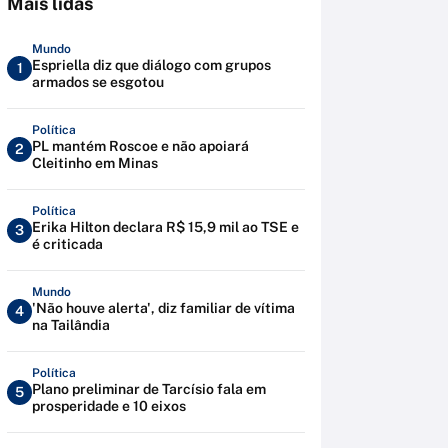
Mais lidas
Mundo
Espriella diz que diálogo com grupos
1
armados se esgotou
Política
PL mantém Roscoe e não apoiará
2
Cleitinho em Minas
Política
Erika Hilton declara R$ 15,9 mil ao TSE e
3
é criticada
Mundo
'Não houve alerta', diz familiar de vítima
4
na Tailândia
Política
Plano preliminar de Tarcísio fala em
5
prosperidade e 10 eixos