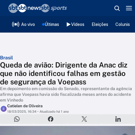
❮
voltar
Editorias
Ao vivo
Últimas
Vídeos
Eleições
Colunista
Brasil
Queda de avião: Dirigente da Anac diz
que não identificou falhas em gestão
de segurança da Voepass
Em depoimento em comissão do Senado, representante da agência
afirma que Voepass havia sido fiscalizada meses antes do acidente
em Vinhedo
Catielen de Oliveira
C
18/03/2025, 16:34
• Atualizado há 1 ano