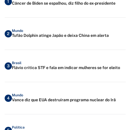
1
Câncer de Biden se espalhou, diz filho do ex-presidente
Mundo
2
Tufão Dolphin atinge Japão e deixa China em alerta
Brasil
3
Flávio critica STF e fala em indicar mulheres se for eleito
Mundo
4
Vance diz que EUA destruíram programa nuclear do Irã
Política