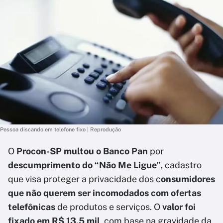
Pessoa discando em telefone fixo | Reprodução
O
Procon-SP multou o Banco Pan
por
descumprimento do “Não Me Ligue”
, cadastro
que visa proteger a privacidade dos c
onsumidores
que não querem ser incomodados com ofertas
telefônicas
de produtos e serviços. O
valor foi
fixado em R$ 13,5 mil
, com base na gravidade da