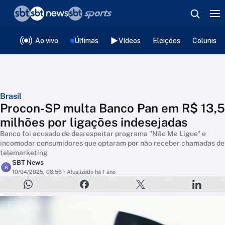
❮
voltar
Editorias
Ao vivo
Últimas
Vídeos
Eleições
Colunista
Brasil
Procon-SP multa Banco Pan em R$ 13,5
milhões por ligações indesejadas
Banco foi acusado de desrespeitar programa "Não Me Ligue" e
incomodar consumidores que optaram por não receber chamadas de
telemarketing
SBT News
S
10/04/2025, 08:56
• Atualizado há 1 ano