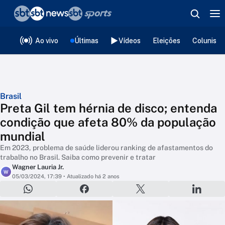
❮
voltar
Editorias
Ao vivo
Últimas
Vídeos
Eleições
Colunista
Brasil
Preta Gil tem hérnia de disco; entenda
condição que afeta 80% da população
mundial
Em 2023, problema de saúde liderou ranking de afastamentos do
trabalho no Brasil. Saiba como prevenir e tratar
Wagner Lauria Jr.
W
05/03/2024, 17:39
• Atualizado há 2 anos