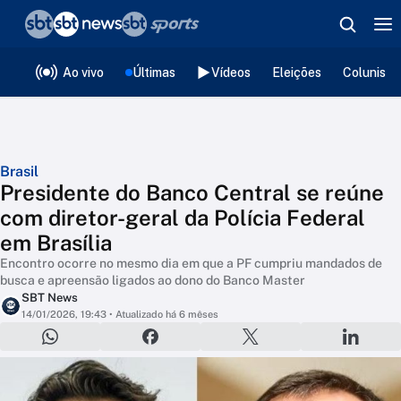
❮
voltar
Editorias
Ao vivo
Últimas
Vídeos
Eleições
Colunista
Brasil
Presidente do Banco Central se reúne
com diretor-geral da Polícia Federal
em Brasília
Encontro ocorre no mesmo dia em que a PF cumpriu mandados de
busca e apreensão ligados ao dono do Banco Master
SBT News
14/01/2026, 19:43
• Atualizado há 6 mêses