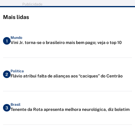
Publicidade
Mais lidas
Mundo
1
Vini Jr. torna-se o brasileiro mais bem pago; veja o top 10
Política
2
Flávio atribui falta de alianças aos “caciques” do Centrão
Brasil
3
Tenente da Rota apresenta melhora neurológica, diz boletim