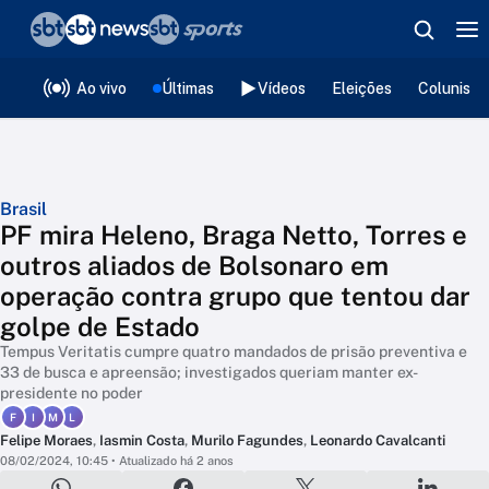
❮
voltar
Editorias
Ao vivo
Últimas
Vídeos
Eleições
Colunista
Brasil
PF mira Heleno, Braga Netto, Torres e
outros aliados de Bolsonaro em
operação contra grupo que tentou dar
golpe de Estado
Tempus Veritatis cumpre quatro mandados de prisão preventiva e
33 de busca e apreensão; investigados queriam manter ex-
presidente no poder
F
I
M
L
Felipe Moraes
,
Iasmin Costa
,
Murilo Fagundes
,
Leonardo Cavalcanti
08/02/2024, 10:45
• Atualizado há 2 anos