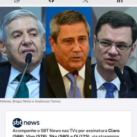
Heleno, Braga Netto e Anderson Torres
Acompanhe o SBT News nas TVs por assinatura
Claro
(586)
,
Vivo (576)
,
Sky (580)
e
Oi (175)
, via streaming