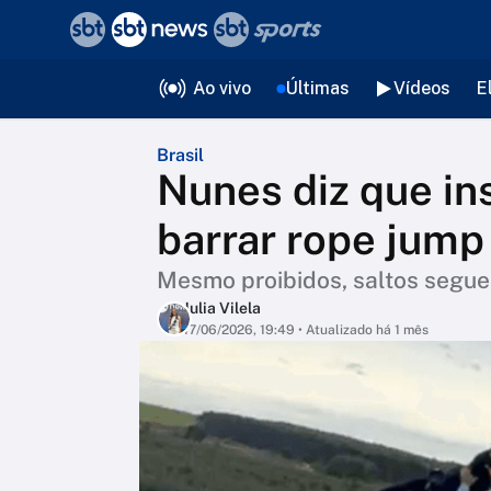
❮
voltar
Editorias
Ao vivo
Últimas
Vídeos
E
Brasil
Nunes diz que in
barrar rope jum
Mesmo proibidos, saltos segu
Julia Vilela
17/06/2026, 19:49
• Atualizado há 1 mês