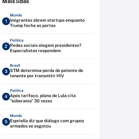
Mais lidas
Mundo
Imigrantes abrem startups enquanto
1
Trump fecha as portas
Política
Redes sociais elegem presidentes?
2
Especialistas respondem
Brasil
STM determina perda de patente de
3
tenente por transmitir HIV
Política
Após tarifaço, plano de Lula cita
4
"soberania" 30 vezes
Mundo
Espriella diz que diálogo com grupos
5
armados se esgotou