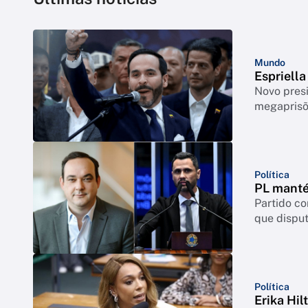
Mundo
Espriell
Novo pres
megapris
Política
PL manté
Partido c
que disput
Política
Erika Hil