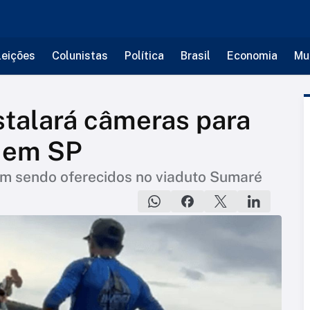
leições
Colunistas
Política
Brasil
Economia
Mu
stalará câmeras para
p em SP
em sendo oferecidos no viaduto Sumaré