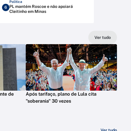
Política
PL mantém Roscoe e não apoiará
6
Cleitinho em Minas
Ver tudo
nte de
Após tarifaço, plano de Lula cita
"soberania" 30 vezes
Ver tudo