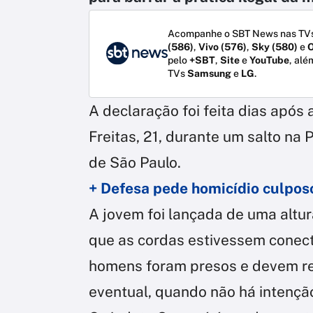
Acompanhe o SBT News nas TVs
(586)
,
Vivo (576)
,
Sky (580)
e
O
pelo
+SBT
,
Site
e
YouTube
, alé
TVs
Samsung
e
LG
.
A declaração foi feita dias após
Freitas, 21, durante um salto na 
de São Paulo.
+ Defesa pede homicídio culpos
A jovem foi lançada de uma alt
que as cordas estivessem conect
homens foram presos e devem re
eventual, quando não há intençã