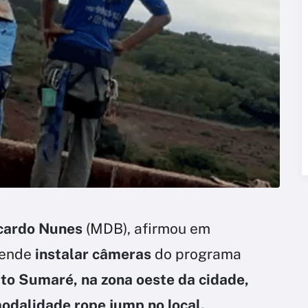
cardo Nunes
(MDB), afirmou em
tende
instalar câmeras
do programa
to Sumaré, na zona oeste da cidade,
modalidade rope jump no local.