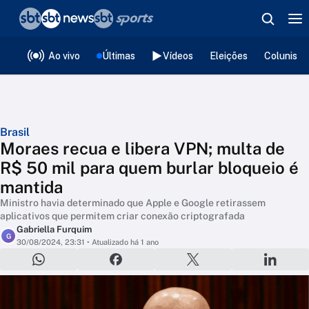
❮
voltar
Editorias
Ao vivo
Últimas
Vídeos
Eleições
Colunista
Brasil
Moraes recua e libera VPN; multa de
R$ 50 mil para quem burlar bloqueio é
mantida
Ministro havia determinado que Apple e Google retirassem
aplicativos que permitem criar conexão criptografada
Gabriella Furquim
G
30/08/2024, 23:31
• Atualizado há 1 ano