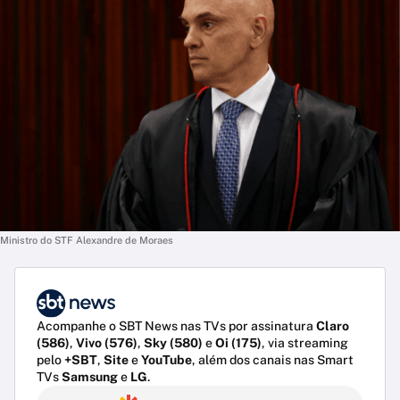
Ministro do STF Alexandre de Moraes
Acompanhe o SBT News nas TVs por assinatura
Claro
(586)
,
Vivo (576)
,
Sky (580)
e
Oi (175)
, via streaming
pelo
+SBT
,
Site
e
YouTube
, além dos canais nas Smart
TVs
Samsung
e
LG
.