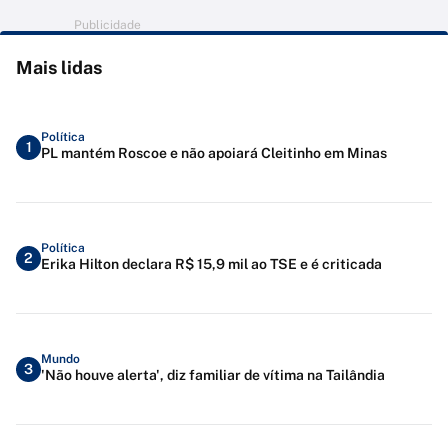
Publicidade
Mais lidas
Política
1
PL mantém Roscoe e não apoiará Cleitinho em Minas
Política
2
Erika Hilton declara R$ 15,9 mil ao TSE e é criticada
Mundo
3
'Não houve alerta', diz familiar de vítima na Tailândia