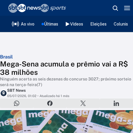
❮
voltar
Editorias
Ao vivo
Últimas
Vídeos
Eleições
Colunista
Brasil
Mega-Sena acumula e prêmio vai a R$
38 milhões
Ninguém acerta as seis dezenas do concurso 3027; próximo sorteio
será na terça-feira(7)
SBT News
05/07/2026, 01:02
• Atualizado há 1 mês