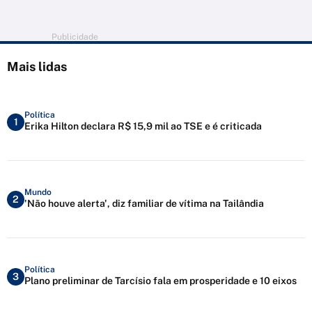
Publicidade
Mais lidas
Política
1
Erika Hilton declara R$ 15,9 mil ao TSE e é criticada
Mundo
2
'Não houve alerta', diz familiar de vítima na Tailândia
Política
3
Plano preliminar de Tarcísio fala em prosperidade e 10 eixos