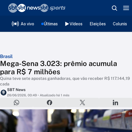
❮
voltar
Editorias
Ao vivo
Últimas
Vídeos
Eleições
Colunista
Brasil
Mega-Sena 3.023: prêmio acumula
para R$ 7 milhões
Quina teve sete apostas ganhadoras, que vão receber R$ 117.144,19
cada
SBT News
26/06/2026, 00:49
• Atualizado há 1 mês