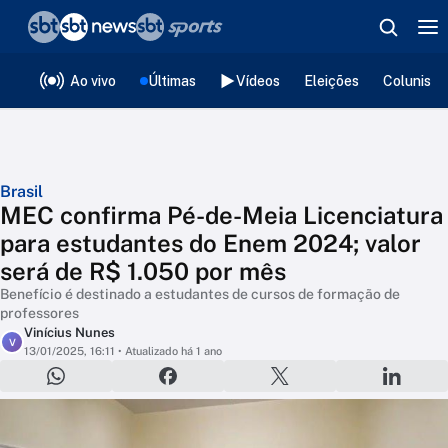
❮
voltar
Editorias
Ao vivo
Últimas
Vídeos
Eleições
Colunista
Brasil
MEC confirma Pé-de-Meia Licenciatura
para estudantes do Enem 2024; valor
será de R$ 1.050 por mês
Benefício é destinado a estudantes de cursos de formação de
professores
Vinícius Nunes
V
13/01/2025, 16:11
• Atualizado há 1 ano