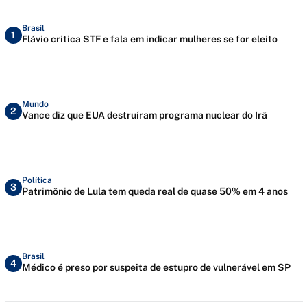
Brasil
1
Flávio critica STF e fala em indicar mulheres se for eleito
Mundo
2
Vance diz que EUA destruíram programa nuclear do Irã
Política
3
Patrimônio de Lula tem queda real de quase 50% em 4 anos
Brasil
4
Médico é preso por suspeita de estupro de vulnerável em SP