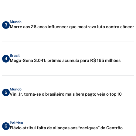
Mundo
3
Morre aos 26 anos influencer que mostrava luta contra câncer
Brasil
4
Mega-Sena 3.041: prêmio acumula para R$ 165 milhões
Mundo
5
Vini Jr. torna-se o brasileiro mais bem pago; veja o top 10
Política
6
Flávio atribui falta de alianças aos “caciques” do Centrão