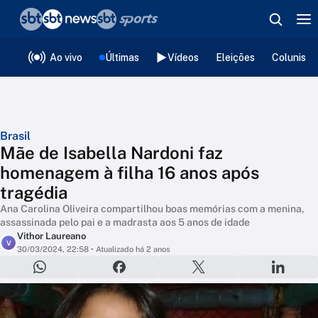
❮
voltar
Editorias
Ao vivo
Últimas
Vídeos
Eleições
Colunista
Brasil
Mãe de Isabella Nardoni faz
homenagem à filha 16 anos após
tragédia
Ana Carolina Oliveira compartilhou boas memórias com a menina,
assassinada pelo pai e a madrasta aos 5 anos de idade
Vithor Laureano
V
30/03/2024, 22:58
• Atualizado há 2 anos