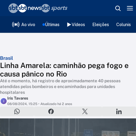
❮
voltar
Editorias
Ao vivo
Últimas
Vídeos
Eleições
Colunista
Brasil
Linha Amarela: caminhão pega fogo e
causa pânico no Rio
Até o momento, há registro de aproximadamente 40 pessoas
atendidas pelos bombeiros e encaminhadas para unidades
hospitalares
Iris Tavares
I
08/08/2024, 15:25
• Atualizado há 2 anos