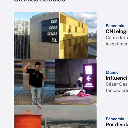
Economia
CNI elogi
Confederação co
investimen
Mundo
Influenci
César Gas
facção cr
Economia
Por dívid