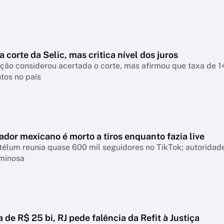
a corte da Selic, mas critica nível dos juros
nsiderou acertada o corte, mas afirmou que taxa de 14% continua pressionando empresas, famíl
tos no país
ador mexicano é morto a tiros enquanto fazia live
télum reunia quase 600 mil seguidores no TikTok; autoridad
iminosa
a de R$ 25 bi, RJ pede falência da Refit à Justiça