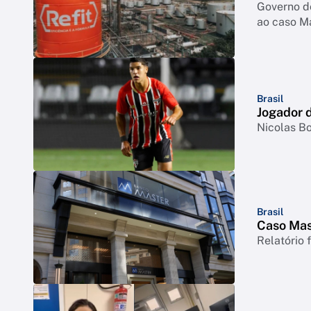
Governo d
ao caso M
Brasil
Jogador d
Nicolas Bo
Brasil
Caso Mast
Relatório 