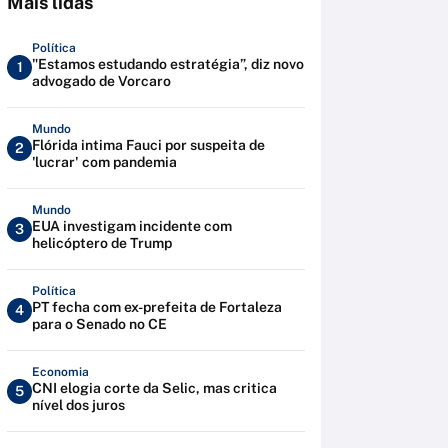
Mais lidas
Política
"Estamos estudando estratégia”, diz novo
1
advogado de Vorcaro
Mundo
Flórida intima Fauci por suspeita de
2
'lucrar' com pandemia
Mundo
EUA investigam incidente com
3
helicóptero de Trump
Política
PT fecha com ex-prefeita de Fortaleza
4
para o Senado no CE
Economia
CNI elogia corte da Selic, mas critica
5
nível dos juros