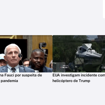
ima Fauci por suspeita de
EUA investigam incidente co
m pandemia
helicóptero de Trump