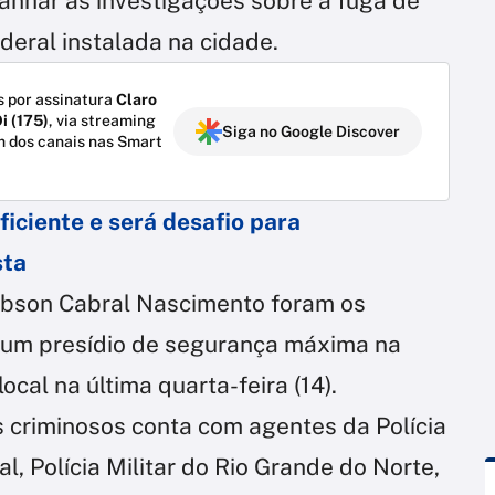
mpanhar as investigações sobre a fuga de
deral instalada na cidade.
 por assinatura
Claro
i (175)
, via streaming
Siga no Google Discover
m dos canais nas Smart
ficiente e será desafio para
sta
ibson Cabral Nascimento foram os
e um presídio de segurança máxima na
local na última quarta-feira (14).
s criminosos conta com agentes da Polícia
al, Polícia Militar do Rio Grande do Norte,