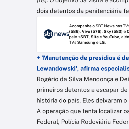
(18). O objetivo da visita é aco
dois detentos da penitenciária fe
Acompanhe o SBT News nas TVs
(586)
,
Vivo (576)
,
Sky (580)
e
O
pelo
+SBT
,
Site
e
YouTube
, alé
TVs
Samsung
e
LG
.
+ 'Manutenção de presídios é de
Lewandowski', afirma especiali
Rogério da Silva Mendonça e De
primeiros detentos a escapar d
história do país. Eles deixaram o 
A operação que tenta localizar o
Federal, Polícia Rodoviária Feder