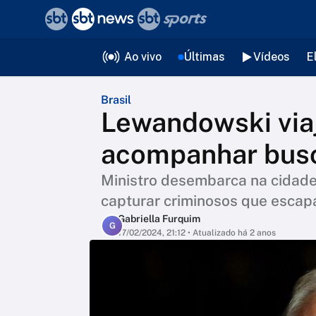
❮
voltar
Editorias
Ao vivo
Últimas
Vídeos
E
Brasil
Lewandowski via
acompanhar busc
Ministro desembarca na cidade
capturar criminosos que escap
Gabriella Furquim
G
17/02/2024, 21:12
• Atualizado há 2 anos