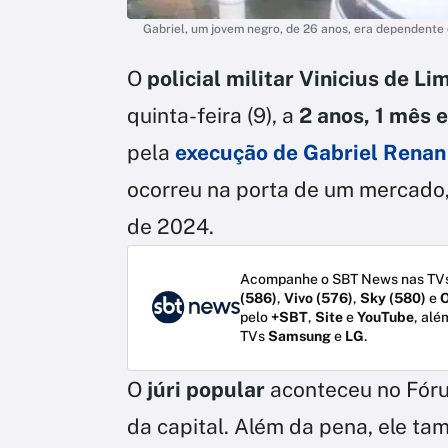
Gabriel, um jovem negro, de 26 anos, era dependente
O
policial militar Vinicius de Li
quinta-feira (9), a
2 anos, 1 mês e
pela
execução de Gabriel Renan 
ocorreu na porta de um mercado,
de 2024.
Acompanhe o SBT News nas TVs
(586)
,
Vivo (576)
,
Sky (580)
e
O
pelo
+SBT
,
Site
e
YouTube
, alé
TVs
Samsung
e
LG
.
O
júri popular
aconteceu no Fóru
da capital. Além da pena, ele t