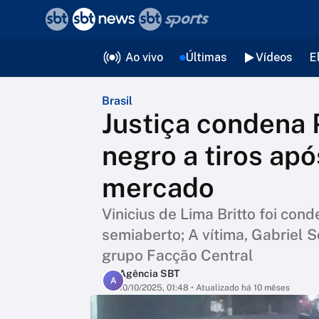
❮
voltar
Editorias
Ao vivo
Últimas
Vídeos
E
Brasil
Justiça condena
negro a tiros ap
mercado
Vinicius de Lima Britto foi co
semiaberto; A vítima, Gabriel 
grupo Facção Central
Agência SBT
A
10/10/2025, 01:48
• Atualizado há 10 mêses