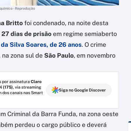
 químico - Reprodução
ma Britto
foi condenado, na noite desta
 27 dias de prisão
em regime semiaberto
da Silva Soares, de 26 anos
. O crime
 na zona sul de
São Paulo
, em novembro
 por assinatura
Claro
i (175)
, via streaming
Siga no Google Discover
m dos canais nas Smart
m Criminal da Barra Funda, na zona oeste
ambém perdeu o cargo público e deverá