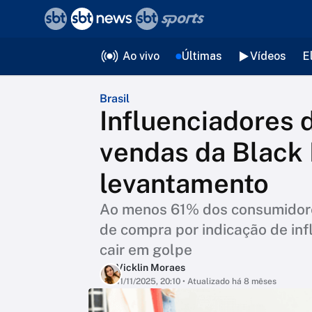
❮
voltar
Editorias
Ao vivo
Últimas
Vídeos
E
Brasil
Influenciadores 
vendas da Black 
levantamento
Ao menos 61% dos consumidore
de compra por indicação de inf
cair em golpe
Vicklin Moraes
11/11/2025, 20:10
• Atualizado há 8 mêses