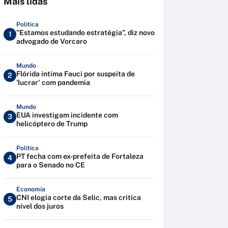
Mais lidas
Política
"Estamos estudando estratégia”, diz novo
1
advogado de Vorcaro
Mundo
Flórida intima Fauci por suspeita de
2
'lucrar' com pandemia
Mundo
EUA investigam incidente com
3
helicóptero de Trump
Política
PT fecha com ex-prefeita de Fortaleza
4
para o Senado no CE
Economia
CNI elogia corte da Selic, mas critica
5
nível dos juros