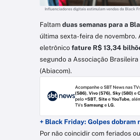
Influenciadores digitais estimulam vendas da Black F
Faltam
duas semanas para a Bla
última sexta-feira de novembro.
eletrônico
fature R$ 13,34 bilhõ
segundo a Associação Brasileira 
(Abiacom).
Acompanhe o SBT News nas TVs
(586)
,
Vivo (576)
,
Sky (580)
e
O
pelo
+SBT
,
Site
e
YouTube
, alé
TVs
Samsung
e
LG
.
+ Black Friday: Golpes dobram 
Por não coincidir com feriados o