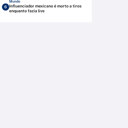
Mundo
Influenciador mexicano é morto a tiros
6
enquanto fazia live