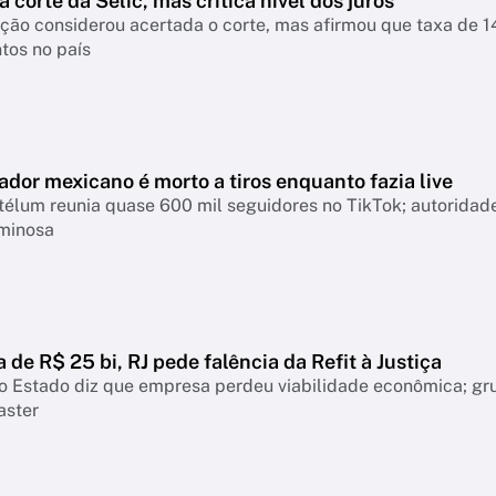
a corte da Selic, mas critica nível dos juros
nsiderou acertada o corte, mas afirmou que taxa de 14% continua pressionando empresas, famíl
tos no país
ador mexicano é morto a tiros enquanto fazia live
télum reunia quase 600 mil seguidores no TikTok; autoridad
iminosa
a de R$ 25 bi, RJ pede falência da Refit à Justiça
o Estado diz que empresa perdeu viabilidade econômica; gr
aster