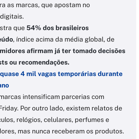
ara as marcas, que apostam no
igitais.
stra que
54% dos brasileiros
eúdo
, índice acima da média global, de
idores afirmam já ter tomado decisões
sts ou recomendações.
á quase 4 mil vagas temporárias durante
ano
 marcas intensificam parcerias com
riday. Por outro lado, existem relatos de
os, relógios, celulares, perfumes e
adores, mas nunca receberam os produtos.