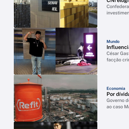
CNI elogi
Confederação co
investimen
Mundo
Influenci
César Gas
facção cr
Economia
Por dívid
Governo d
ao caso M