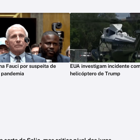
ima Fauci por suspeita de
EUA investigam incidente co
m pandemia
helicóptero de Trump