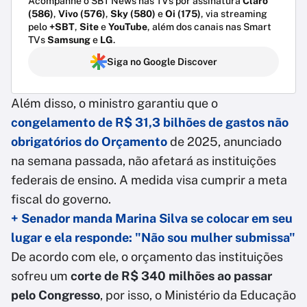
Acompanhe o SBT News nas TVs por assinatura
Claro
(586)
,
Vivo (576)
,
Sky (580)
e
Oi (175)
, via streaming
pelo
+SBT
,
Site
e
YouTube
, além dos canais nas Smart
TVs
Samsung
e
LG
.
Siga no Google Discover
Além disso, o ministro garantiu que o
congelamento de R$ 31,3 bilhões
de gastos não
obrigatórios do Orçamento
de 2025, anunciado
na semana passada, não afetará as instituições
federais de ensino. A medida visa cumprir a meta
fiscal do governo.
+ Senador manda Marina Silva se colocar em seu
lugar e ela responde: "Não sou mulher submissa"
De acordo com ele, o orçamento das instituições
sofreu um
corte de R$ 340 milhões ao passar
pelo Congresso
, por isso, o Ministério da Educação